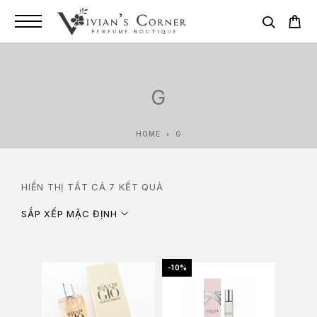
G
HOME
G
HIỂN THỊ TẤT CẢ 7 KẾT QUẢ
SẮP XẾP MẶC ĐỊNH
-10%