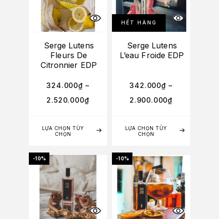
HẾT HÀNG
Serge Lutens
Serge Lutens
Fleurs De
L’eau Froide EDP
Citronnier EDP
324.000
₫
–
342.000
₫
–
2.520.000
₫
2.900.000
₫
LỰA CHỌN TÙY
LỰA CHỌN TÙY
CHỌN
CHỌN
-10%
-10%