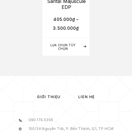
Santal Majuscule
EDP
405.000
₫
–
3.500.000
₫
LỰA CHỌN TÙY
CHỌN
GIỚI THIỆU
LIÊN HỆ
090.174.5356
150/34 Nguyễn Trãi, P. Bến Thành, Q1, TP.HCM