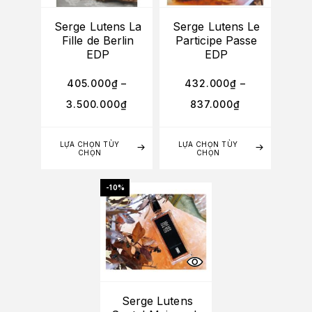
Serge Lutens La
Serge Lutens Le
Fille de Berlin
Participe Passe
EDP
EDP
405.000
₫
–
432.000
₫
–
3.500.000
₫
837.000
₫
LỰA CHỌN TÙY
LỰA CHỌN TÙY
CHỌN
CHỌN
-10%
Serge Lutens