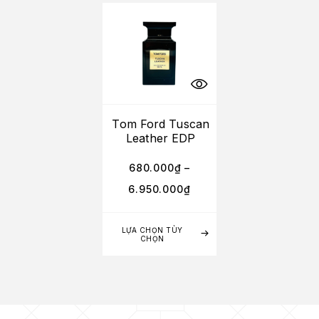
Tom Ford Tuscan
Leather EDP
680.000
₫
–
6.950.000
₫
LỰA CHỌN TÙY
CHỌN