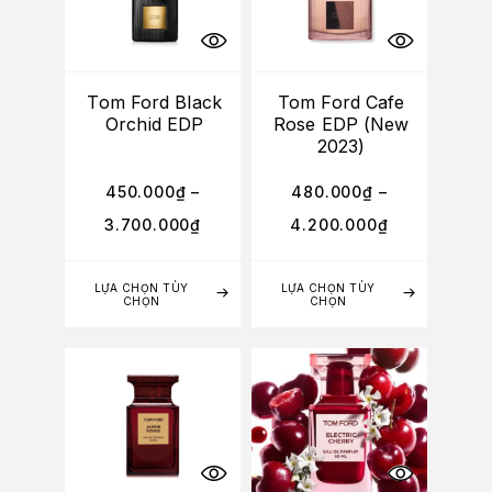
Tom Ford Black
Tom Ford Cafe
Orchid EDP
Rose EDP (New
2023)
450.000
₫
–
480.000
₫
–
3.700.000
₫
4.200.000
₫
LỰA CHỌN TÙY
LỰA CHỌN TÙY
CHỌN
CHỌN