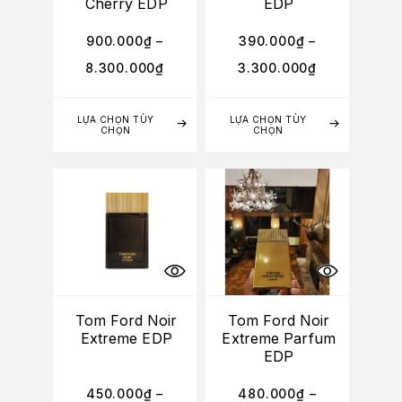
Cherry EDP
EDP
900.000
₫
–
390.000
₫
–
8.300.000
₫
3.300.000
₫
LỰA CHỌN TÙY
LỰA CHỌN TÙY
CHỌN
CHỌN
Tom Ford Noir
Tom Ford Noir
Extreme EDP
Extreme Parfum
EDP
450.000
₫
–
480.000
₫
–