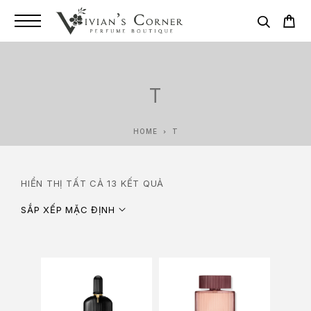
T
HOME
T
HIỂN THỊ TẤT CẢ 13 KẾT QUẢ
SẮP XẾP MẶC ĐỊNH