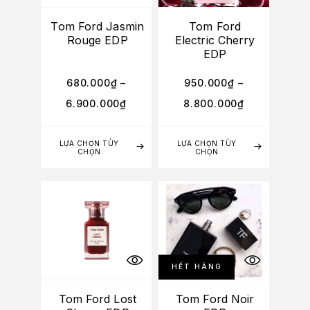
Tom Ford Jasmin
Tom Ford
Rouge EDP
Electric Cherry
EDP
680.000
₫
–
950.000
₫
–
6.900.000
₫
8.800.000
₫
LỰA CHỌN TÙY
LỰA CHỌN TÙY
CHỌN
CHỌN
HẾT HÀNG
Tom Ford Lost
Tom Ford Noir