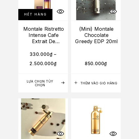
HẾT HÀNG
Montale Ristretto
(Mini) Montale
Intense Cafe
Chocolate
Extrait De
Greedy EDP 20ml
Parfum
330.000
₫
–
2.500.000
₫
850.000
₫
LỰA CHỌN TÙY
THÊM VÀO GIỎ HÀNG
CHỌN