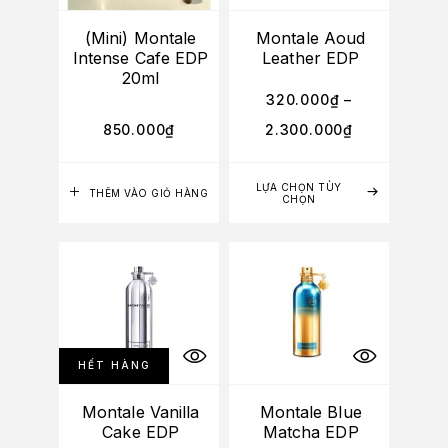
(Mini) Montale
Montale Aoud
Intense Cafe EDP
Leather EDP
20ml
320.000
₫
–
850.000
₫
2.300.000
₫
LỰA CHỌN TÙY
THÊM VÀO GIỎ HÀNG
CHỌN
HẾT HÀNG
Montale Vanilla
Montale Blue
Cake EDP
Matcha EDP