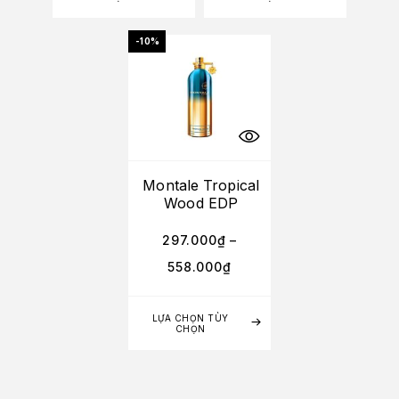
-10%
Montale Tropical
Wood EDP
297.000
₫
–
558.000
₫
LỰA CHỌN TÙY
CHỌN