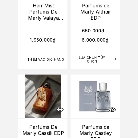
Hair Mist
Parfums de
Parfums De
Marly Althair
Marly Valaya
EDP
75ml
650.000
₫
–
1.950.000
₫
6.000.000
₫
LỰA CHỌN TÙY
THÊM VÀO GIỎ HÀNG
CHỌN
Parfums De
Parfums de
Marly Cassili EDP
Marly Castley