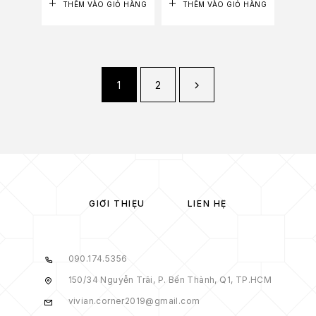
THÊM VÀO GIỎ HÀNG
THÊM VÀO GIỎ HÀNG
1
2
GIỚI THIỆU
LIÊN HỆ
090.174.5356
150/34 Nguyễn Trãi, P. Bến Thành, Q1, TP.HCM
vivian.corner2019@gmail.com