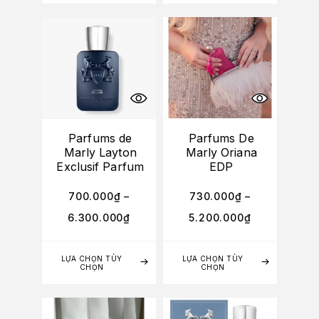
Parfums de
Parfums De
Marly Layton
Marly Oriana
Exclusif Parfum
EDP
700.000
₫
–
730.000
₫
–
6.300.000
₫
5.200.000
₫
LỰA CHỌN TÙY
LỰA CHỌN TÙY
CHỌN
CHỌN