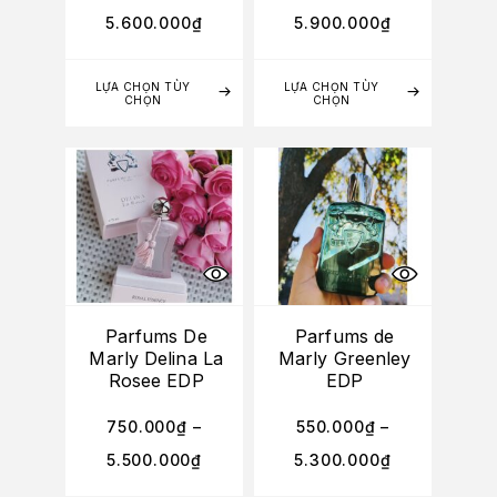
5.600.000
₫
5.900.000
₫
LỰA CHỌN TÙY
LỰA CHỌN TÙY
CHỌN
CHỌN
Parfums De
Parfums de
Marly Delina La
Marly Greenley
Rosee EDP
EDP
750.000
₫
–
550.000
₫
–
5.500.000
₫
5.300.000
₫