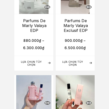
Parfums De
Parfums De
Marly Valaya
Marly Valaya
EDP
Exclusif EDP
880.000
₫
–
900.000
₫
–
6.300.000
₫
6.500.000
₫
LỰA CHỌN TÙY
LỰA CHỌN TÙY
CHỌN
CHỌN