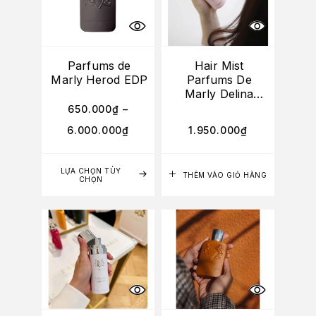
Parfums de
Hair Mist
Marly Herod EDP
Parfums De
Marly Delina
75ml
650.000
₫
–
6.000.000
₫
1.950.000
₫
LỰA CHỌN TÙY
THÊM VÀO GIỎ HÀNG
CHỌN