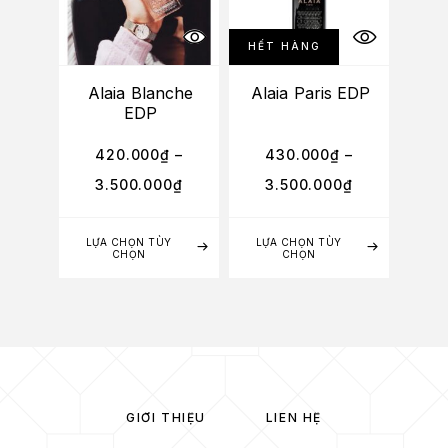
HẾT HÀNG
Alaia Blanche
Alaia Paris EDP
EDP
420.000
₫
–
430.000
₫
–
3.500.000
₫
3.500.000
₫
LỰA CHỌN TÙY
LỰA CHỌN TÙY
CHỌN
CHỌN
GIỚI THIỆU
LIÊN HỆ