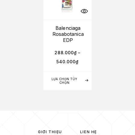
Balenciaga
Rosabotanica
EDP
288.000
₫
–
540.000
₫
LỰA CHỌN TÙY
CHỌN
GIỚI THIỆU
LIÊN HỆ