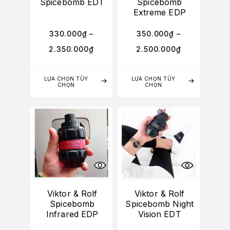
Spicebomb EDT
Spicebomb
Extreme EDP
330.000
₫
–
350.000
₫
–
2.350.000
₫
2.500.000
₫
LỰA CHỌN TÙY
LỰA CHỌN TÙY
CHỌN
CHỌN
Viktor & Rolf
Viktor & Rolf
Spicebomb
Spicebomb Night
Infrared EDP
Vision EDT