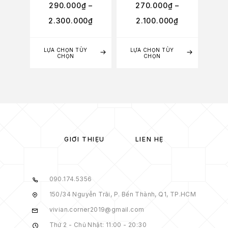
290.000
₫
–
270.000
₫
–
2.300.000
₫
2.100.000
₫
LỰA CHỌN TÙY
LỰA CHỌN TÙY
CHỌN
CHỌN
GIỚI THIỆU
LIÊN HỆ
090.174.5356
150/34 Nguyễn Trãi, P. Bến Thành, Q1, TP.HCM
vivian.corner2019@gmail.com
Thứ 2 - Chủ Nhật: 11:00 - 20:30