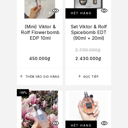
HẾT HÀNG
(Mini) Viktor &
Set Viktor & Rolf
Rolf Flowerbomb
Spicebomb EDT
EDP 10ml
(90ml + 20ml)
2.700.000
₫
450.000
₫
2.430.000
₫
THÊM VÀO GIỎ HÀNG
ĐỌC TIẾP
-10%
HẾT HÀNG