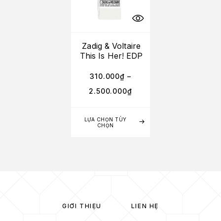
Zadig & Voltaire
This Is Her! EDP
310.000
₫
–
2.500.000
₫
LỰA CHỌN TÙY
CHỌN
GIỚI THIỆU
LIÊN HỆ