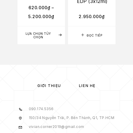
EDP (3x12ml)
620.000
₫
–
5.200.000
₫
2.950.000
₫
LỰA CHỌN TÙY
ĐỌC TIẾP
CHỌN
GIỚI THIỆU
LIÊN HỆ
090.174.5356
150/34 Nguyễn Trãi, P. Bến Thành, Q1, TP.HCM
vivian.corner2019@gmail.com