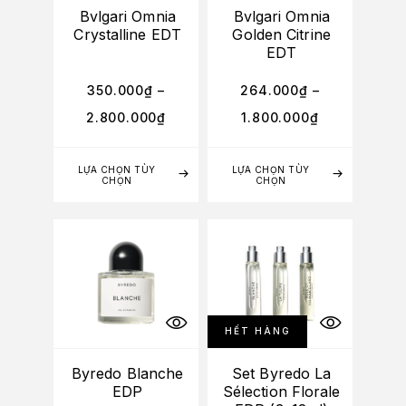
Bvlgari Omnia
Bvlgari Omnia
Crystalline EDT
Golden Citrine
EDT
350.000
₫
–
264.000
₫
–
2.800.000
₫
1.800.000
₫
LỰA CHỌN TÙY
LỰA CHỌN TÙY
CHỌN
CHỌN
HẾT HÀNG
Byredo Blanche
Set Byredo La
EDP
Sélection Florale