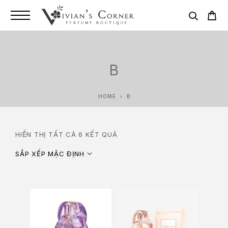
B
HOME
B
HIỂN THỊ TẤT CẢ 6 KẾT QUẢ
SẮP XẾP MẶC ĐỊNH