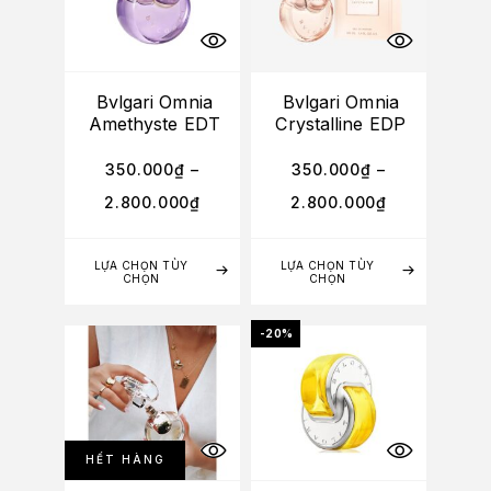
Bvlgari Omnia
Bvlgari Omnia
Amethyste EDT
Crystalline EDP
350.000
₫
–
350.000
₫
–
2.800.000
₫
2.800.000
₫
LỰA CHỌN TÙY
LỰA CHỌN TÙY
CHỌN
CHỌN
-20%
HẾT HÀNG