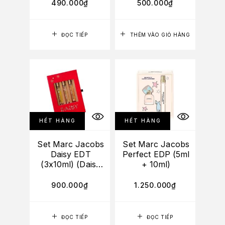
490.000
₫
500.000
₫
ĐỌC TIẾP
THÊM VÀO GIỎ HÀNG
HẾT HÀNG
HẾT HÀNG
Set Marc Jacobs
Set Marc Jacobs
Daisy EDT
Perfect EDP (5ml
(3x10ml) (Daisy
+ 10ml)
EDT + Daisy Eau
So Fresh + Daisy
900.000
₫
1.250.000
₫
Love)
ĐỌC TIẾP
ĐỌC TIẾP