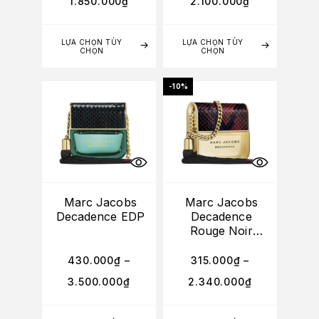
1.850.000
₫
2.100.000
₫
LỰA CHỌN TÙY
LỰA CHỌN TÙY
CHỌN
CHỌN
-10%
Marc Jacobs
Marc Jacobs
Decadence EDP
Decadence
Rouge Noir
Edition EDP
430.000
₫
–
315.000
₫
–
3.500.000
₫
2.340.000
₫