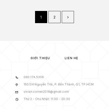
1
2
GIỚI THIỆU
LIÊN HỆ
090.174.5356
150/34 Nguyễn Trãi, P. Bến Thành, Q1, TP.HCM
vivian.corner2019@gmail.com
Thứ 2 - Chủ Nhật: 11:00 - 20:30