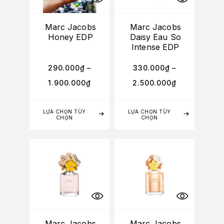
Marc Jacobs
Marc Jacobs
Honey EDP
Daisy Eau So
Intense EDP
290.000
₫
–
330.000
₫
–
1.900.000
₫
2.500.000
₫
LỰA CHỌN TÙY
LỰA CHỌN TÙY
CHỌN
CHỌN
Marc Jacobs
Marc Jacobs