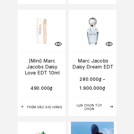
(Mini) Marc
Marc Jacobs
Jacobs Daisy
Daisy Dream EDT
Love EDT 10ml
280.000
₫
–
490.000
₫
1.900.000
₫
LỰA CHỌN TÙY
THÊM VÀO GIỎ HÀNG
CHỌN