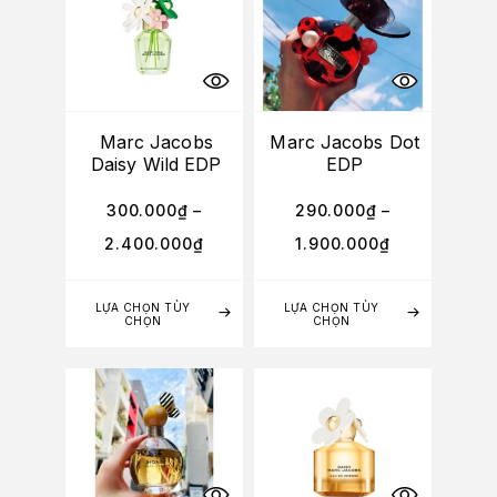
Marc Jacobs
Marc Jacobs Dot
Daisy Wild EDP
EDP
300.000
₫
–
290.000
₫
–
2.400.000
₫
1.900.000
₫
LỰA CHỌN TÙY
LỰA CHỌN TÙY
CHỌN
CHỌN