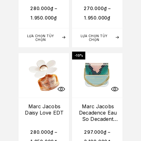
280.000
₫
–
270.000
₫
–
1.950.000
₫
1.950.000
₫
LỰA CHỌN TÙY
LỰA CHỌN TÙY
CHỌN
CHỌN
-10%
Marc Jacobs
Marc Jacobs
Daisy Love EDT
Decadence Eau
So Decadent
EDT
280.000
₫
–
297.000
₫
–