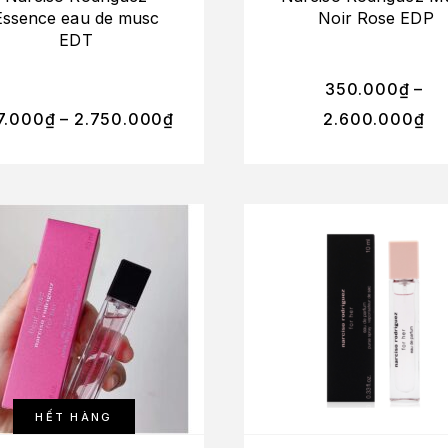
Essence eau de musc
Noir Rose EDP
EDT
350.000
₫
–
7.000
₫
–
2.750.000
₫
2.600.000
₫
HẾT HÀNG