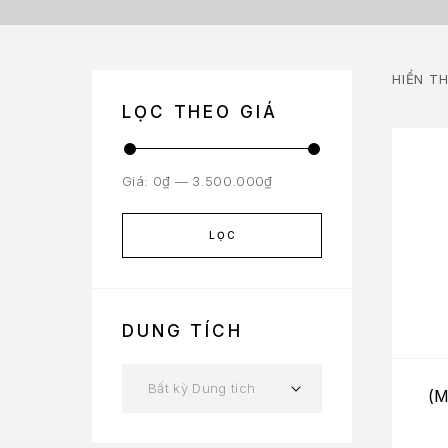
HIỂN TH
LỌC THEO GIÁ
Giá:
0₫
—
3.500.000₫
LỌC
DUNG TÍCH
Bất kỳ Dung tích
(M