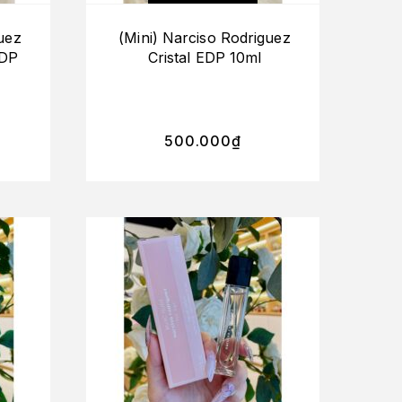
uez
(Mini) Narciso Rodriguez
EDP
Cristal EDP 10ml
500.000
₫