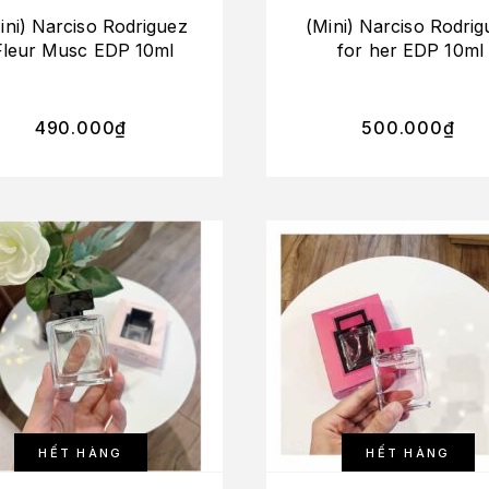
ini) Narciso Rodriguez
(Mini) Narciso Rodrig
Fleur Musc EDP 10ml
for her EDP 10ml
490.000
₫
500.000
₫
HẾT HÀNG
HẾT HÀNG