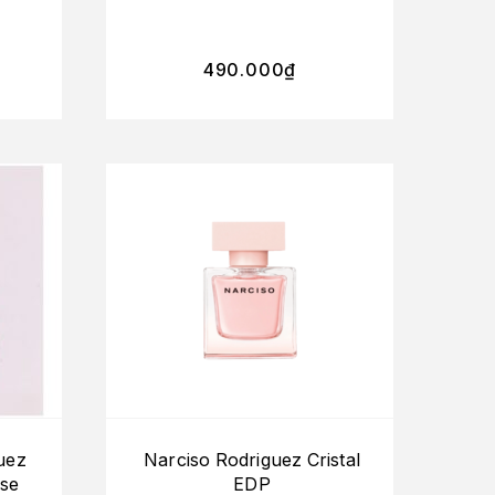
490.000
₫
uez
Narciso Rodriguez Cristal
se
EDP