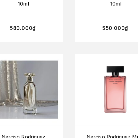
10ml
10ml
580.000
₫
550.000
₫
Narciso Rodriguez
Narciso Rodriguez M