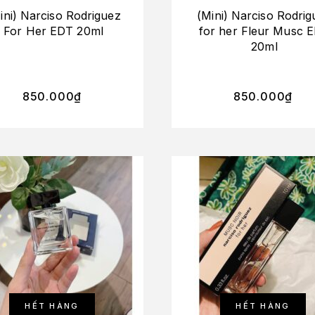
ini) Narciso Rodriguez
(Mini) Narciso Rodrig
For Her EDT 20ml
for her Fleur Musc 
20ml
850.000
₫
850.000
₫
HẾT HÀNG
HẾT HÀNG