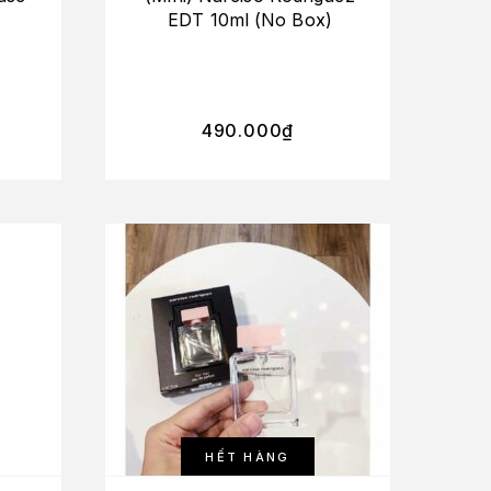
EDT 10ml (No Box)
490.000
₫
HẾT HÀNG