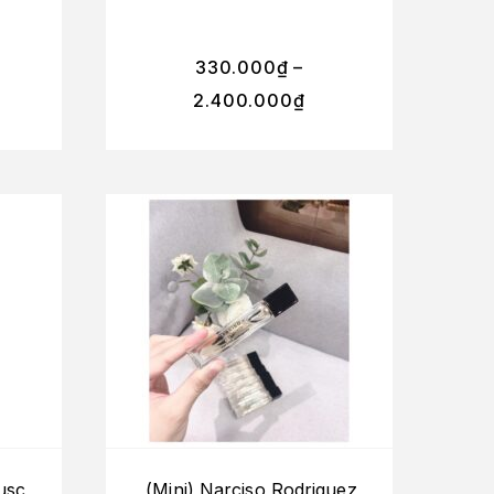
330.000
₫
–
2.400.000
₫
usc
(Mini) Narciso Rodriguez