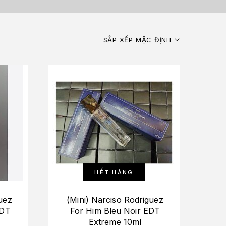
SẮP XẾP MẶC ĐỊNH
HẾT HÀNG
uez
(Mini) Narciso Rodriguez
EDT
For Him Bleu Noir EDT
Extreme 10ml