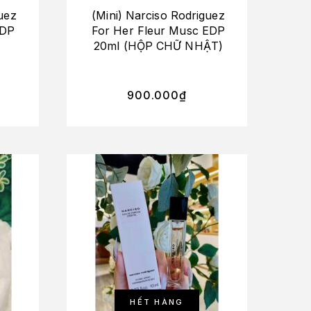
uez
(Mini) Narciso Rodriguez
EDP
For Her Fleur Musc EDP
20ml (HỘP CHỮ NHẬT)
900.000
₫
HẾT HÀNG