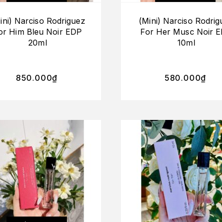
ini) Narciso Rodriguez
(Mini) Narciso Rodrig
or Him Bleu Noir EDP
For Her Musc Noir 
20ml
10ml
850.000
₫
580.000
₫