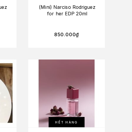
uez
(Mini) Narciso Rodriguez
for her EDP 20ml
850.000
₫
HẾT HÀNG