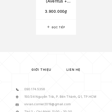
(Aventus +
Green Irish
Tweed + Silver
3.900.000
₫
Mountain Water)
ĐỌC TIẾP
GIỚI THIỆU
LIÊN HỆ
090.174.5356
150/34 Nguyễn Trãi, P. Bến Thành, Q1, TP.HCM
vivian.corner2019@gmail.com
Thứ 2 - Chủ Nhật: 11:00 - 20:30