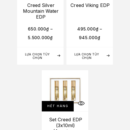
Creed Silver
Creed Viking EDP
Mountain Water
EDP
650.000
₫
–
495.000
₫
–
5.500.000
₫
945.000
₫
LỰA CHỌN TÙY
LỰA CHỌN TÙY
CHỌN
CHỌN
HẾT HÀNG
Set Creed EDP
(3x10ml)