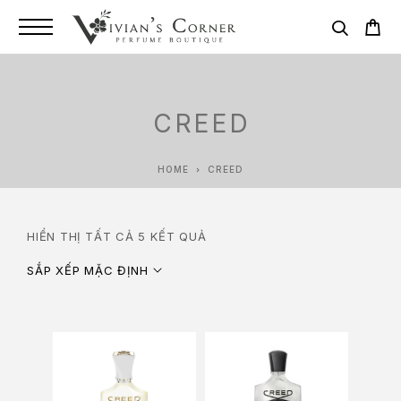
CREED
HOME
CREED
HIỂN THỊ TẤT CẢ 5 KẾT QUẢ
SẮP XẾP MẶC ĐỊNH