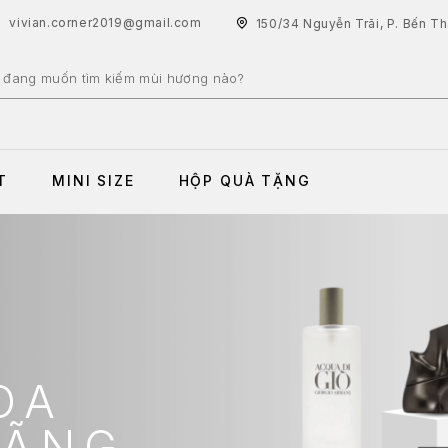
vivian.corner2019@gmail.com
150/34 Nguyễn Trãi, P. Bến T
T
MINI SIZE
HỘP QUÀ TẶNG
OA
HÃNG