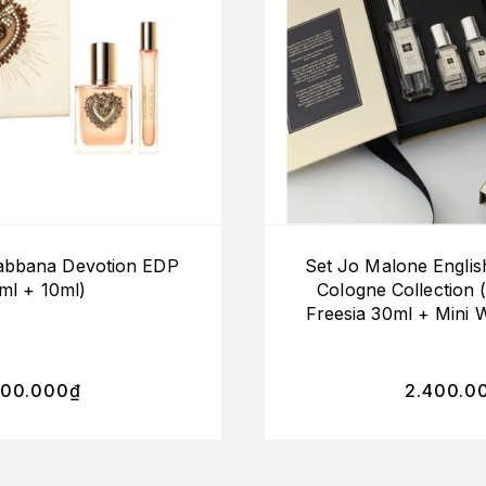
Gabbana Devotion EDP
Set Jo Malone Englis
ml + 10ml)
Cologne Collection 
Freesia 30ml + Mini W
+ Mini Wood Sage & 
400.000
₫
2.400.0