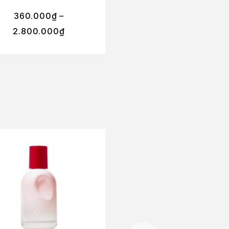
360.000
₫
–
290.000
₫
–
2.800.000
₫
2.200.000
₫