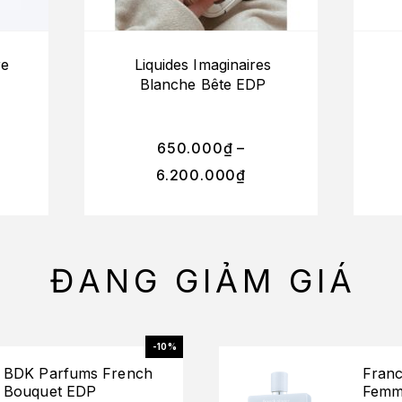
re
Liquides Imaginaires
Blanche Bête EDP
650.000
₫
–
6.200.000
₫
ĐANG GIẢM GIÁ
-10%
BDK Parfums French
Franc
Bouquet EDP
Femm