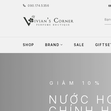
090
.
174
.
5356
SHOP
BRAND
SALE
GIFTSE
GIẢM 10%
NƯỚC H
CHÍNH 