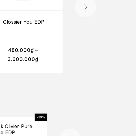
Glossier You EDP
Parfums De Marl
Valaya EDP
480.000
₫
–
880.000
₫
–
3.600.000
₫
6.300.000
₫
-10%
k Olivier Pure
(Mini) Dolc
e EDP
Gabbana T