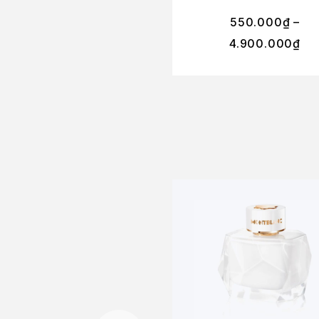
550.000
₫
–
4.900.000
₫