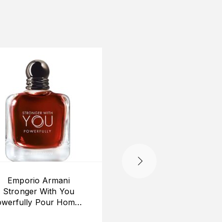
Emporio Armani
Dolce & Gabbana
Stronger With You
L’imperatrice Royale
werfully Pour Homme
EDP