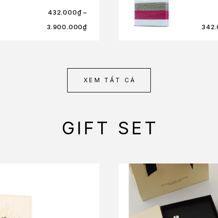
432.000
₫
–
3.900.000
₫
342
XEM TẤT CẢ
GIFT SET