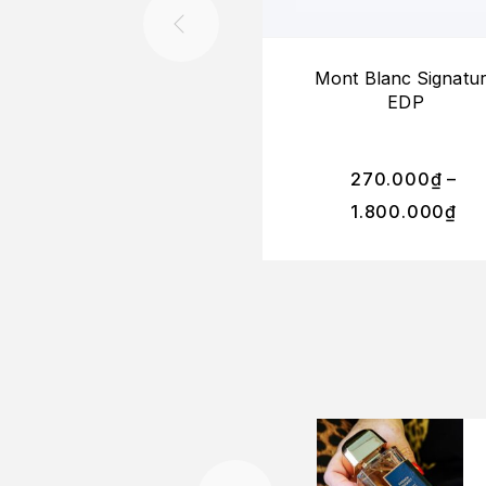
Mont Blanc Signatu
EDP
270.000
₫
–
1.800.000
₫