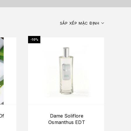
SẮP XẾP MẶC ĐỊNH
-10%
Of
Dame Soliflore
Osmanthus EDT