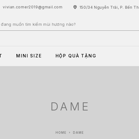
vivian.corner2019@gmail.com
150/34 Nguyễn Trãi, P. Bến T
T
MINI SIZE
HỘP QUÀ TẶNG
DAME
HOME
DAME