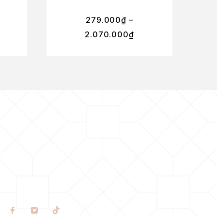
279.000
₫
–
2.070.000
₫