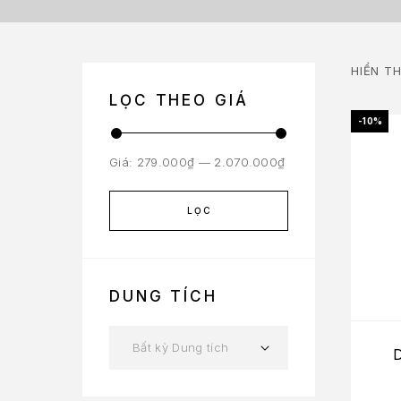
HIỂN T
LỌC THEO GIÁ
-10%
Giá:
279.000₫
—
2.070.000₫
LỌC
DUNG TÍCH
Bất kỳ Dung tích
D