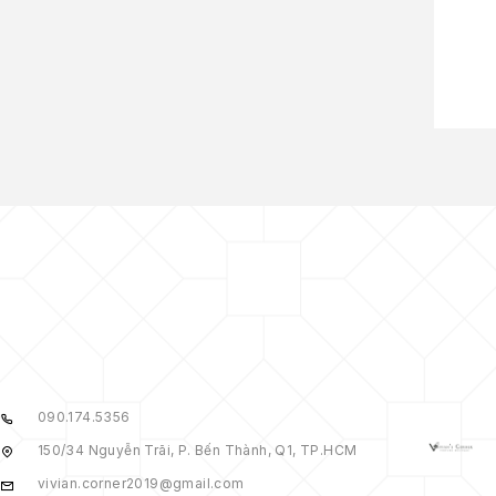
090.174.5356
150/34 Nguyễn Trãi, P. Bến Thành, Q1, TP.HCM
vivian.corner2019@gmail.com