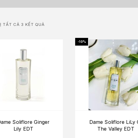
HỊ TẤT CẢ 3 KẾT QUẢ
-10%
ame Soliflore Ginger
Dame Soliflore LiLy 
Lily EDT
The Valley EDT