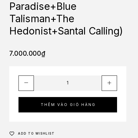
Paradise+Blue
Talisman+The
Hedonist+Santal Calling)
7.000.000
₫
THÊM VÀO GIỎ HÀNG
ADD TO WISHLIST