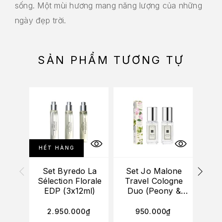
sống. Một mùi hương mang năng lượng của những
ngày đẹp trời.
SẢN PHẨM TƯƠNG TỰ
HẾT HÀNG
HẾT
Set Byredo La
Set Jo Malone
S
Sélection Florale
Travel Cologne
EDP (3x12ml)
Duo (Peony &
Pou
Blush Suede +
1
Wood Sage &
2.950.000
₫
950.000
₫
2
Sea Salt) (2x9ml)