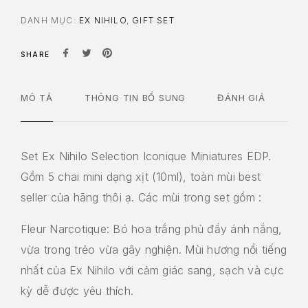
DANH MỤC:
EX NIHILO
,
GIFT SET
SHARE
MÔ TẢ
THÔNG TIN BỔ SUNG
ĐÁNH GIÁ
Set Ex Nihilo Selection Iconique Miniatures EDP.
Gồm 5 chai mini dạng xịt (10ml), toàn mùi best
seller của hãng thôi ạ. Các mùi trong set gồm :
Fleur Narcotique: Bó hoa trắng phủ đầy ánh nắng,
vừa trong trẻo vừa gây nghiện. Mùi hương nổi tiếng
nhất của Ex Nihilo với cảm giác sang, sạch và cực
kỳ dễ được yêu thích.