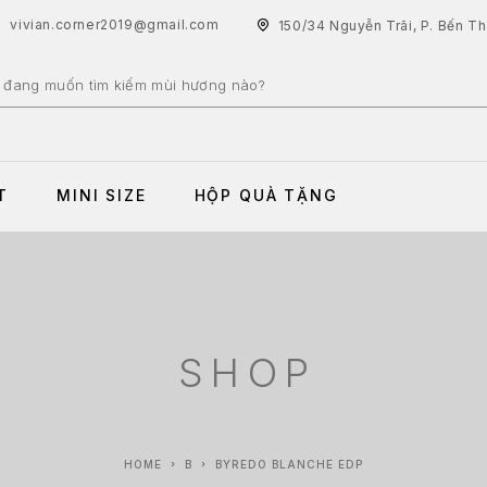
vivian.corner2019@gmail.com
150/34 Nguyễn Trãi, P. Bến T
T
MINI SIZE
HỘP QUÀ TẶNG
SHOP
HOME
B
BYREDO BLANCHE EDP