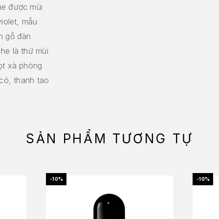
he được mùi
violet, mẫu
ền gỗ đàn
he là thứ mùi
ọt xà phòng
 có, thanh tao
SẢN PHẨM TƯƠNG TỰ
-10%
-10%