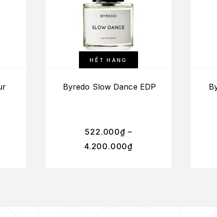
HẾT HÀNG
ur
Byredo Slow Dance EDP
B
522.000
₫
–
4.200.000
₫