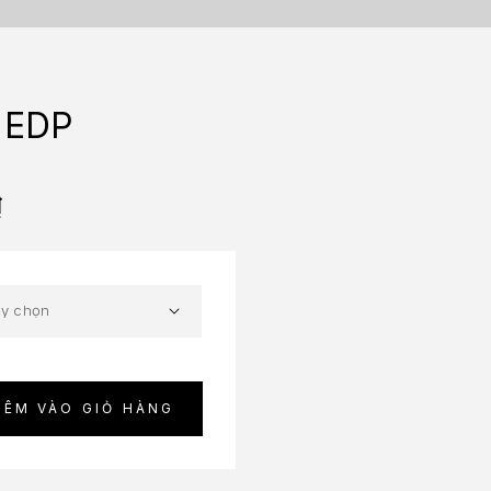
 EDP
₫
HÊM VÀO GIỎ HÀNG