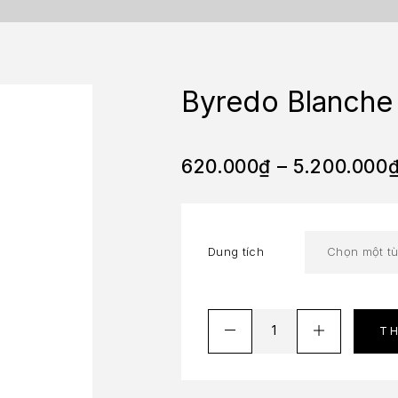
Byredo Blanche
620.000
₫
–
5.200.000
Dung tích
T