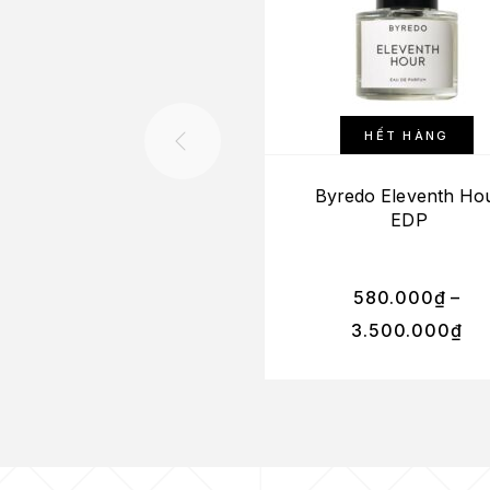
HẾT HÀNG
Byredo Eleventh Ho
EDP
580.000
₫
–
3.500.000
₫