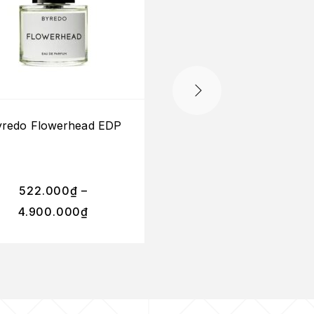
HẾT HÀNG
yredo Flowerhead EDP
Set Byredo EDP (3x1
(Bal D’Afrique + Gy
Water + Super Ceda
522.000
₫
–
4.900.000
₫
2.800.000
₫