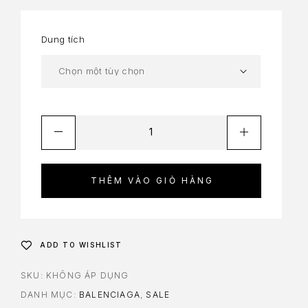
Dung tích
THÊM VÀO GIỎ HÀNG
ADD TO WISHLIST
SKU:
KHÔNG ÁP DỤNG
DANH MỤC:
BALENCIAGA
,
SALE