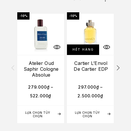
-10%
-10%
-10%
HẾT HÀNG
Atelier Oud
Cartier L’Envol
At
Saphir Cologne
De Cartier EDP
Car
Absolue
279.000
₫
–
297.000
₫
–
3
522.000
₫
2.500.000
₫
1
LỰA CHỌN TÙY
LỰA CHỌN TÙY
LỰA
CHỌN
CHỌN