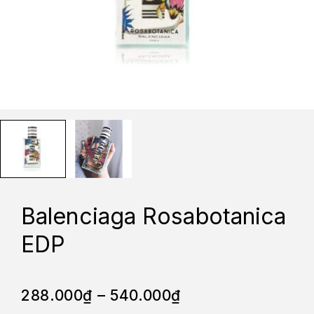
Balenciaga Rosabotanica
EDP
288.000
₫
–
540.000
₫