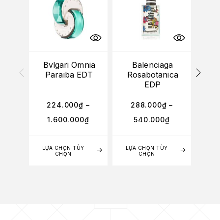
Bvlgari Omnia
Balenciaga
Bv
Paraiba EDT
Rosabotanica
D
EDP
224.000
₫
–
288.000
₫
–
2
1.600.000
₫
540.000
₫
1
LỰA CHỌN TÙY
LỰA CHỌN TÙY
LỰA
CHỌN
CHỌN