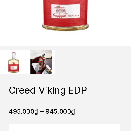
Creed Viking EDP
495.000
₫
–
945.000
₫