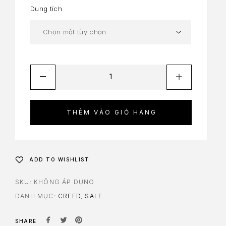
Dung tích
THÊM VÀO GIỎ HÀNG
ADD TO WISHLIST
SKU:
KHÔNG ÁP DỤNG
DANH MỤC:
CREED
,
SALE
SHARE