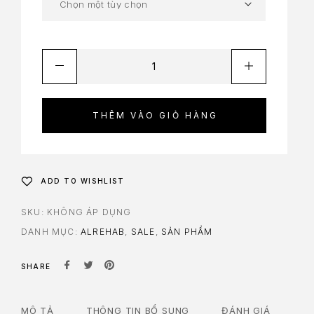
THÊM VÀO GIỎ HÀNG
ADD TO WISHLIST
SKU:
KHÔNG ÁP DỤNG
DANH MỤC:
ALREHAB
,
SALE
,
SẢN PHẨM
SHARE
MÔ TẢ
THÔNG TIN BỔ SUNG
ĐÁNH GIÁ