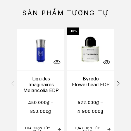
SẢN PHẨM TƯƠNG TỰ
-10%
Liquides
Byredo
(M
Imaginaires
Flowerhead EDP
Ro
Melancolia EDP
he
450.000
₫
–
522.000
₫
–
850.000
₫
4.900.000
₫
LỰA CHỌN TÙY
LỰA CHỌN TÙY
TH