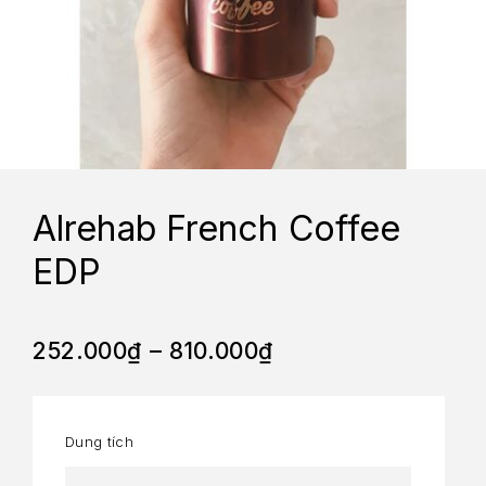
Alrehab French Coffee
EDP
252.000
₫
–
810.000
₫
Dung tích