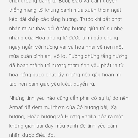
chút thoáng đãng từ Bưởi, Đào và Cam truyền
thống mang tới khung cảnh mùa xuân thơm ngát
kéo dài khắp các tầng hương. Trước khi bất chợt
nhận ra sự thay đổi ở tầng hương giữa thì sự nhẹ
nhàng của Hoa phong lữ được tỉ mỉ gấp chung
ngay ngắn với hương vải và hoa nhài vẽ nên một
mùa xuân bình an, vô lo. Tưởng chừng tầng hương
đã hoàn thành thì hương thơm tình yêu phát ra từ
hoa hồng buộc chặt lấy những nếp gấp hoàn mĩ
tạo nên cảm giác yêu kiều, quyến rũ.
Nhưng tình yêu nào cũng cần phải có sự tự do nên
Armaf đã đem mùi thơm của Cỏ hương bài, Xạ
hương, Hoắc hương và Hương vanilla hóa ra một
không gian trải đầy màu xanh để tình yêu cảm
nhận được điều đó.