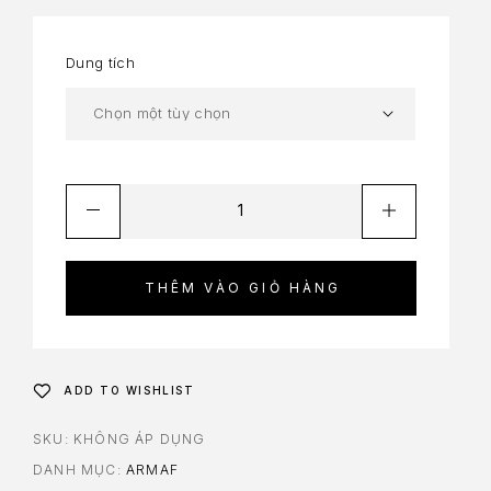
Dung tích
THÊM VÀO GIỎ HÀNG
ADD TO WISHLIST
SKU:
KHÔNG ÁP DỤNG
DANH MỤC:
ARMAF