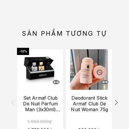
SẢN PHẨM TƯƠNG TỰ
-10%
-10%
HẾT
Set Armaf Club
Deodorant Stick
Set
De Nuit Parfum
Armaf Club De
De 
Man (3x30ml)
Nuit Woman 75g
Wom
(Sillage+ Intense
Man+ Milestone)
M
1.950.000
₫
1
Int