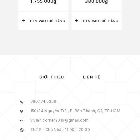
1.755.000
₫
380.000
₫
1
THÊM VÀO GIỎ HÀNG
THÊM VÀO GIỎ HÀNG
GIỚI THIỆU
LIÊN HỆ
090.174.5356
150/34 Nguyễn Trãi, P. Bến Thành, Q1, TP.HCM
vivian.corner2019@gmail.com
Thứ 2 - Chủ Nhật: 11:00 - 20:30