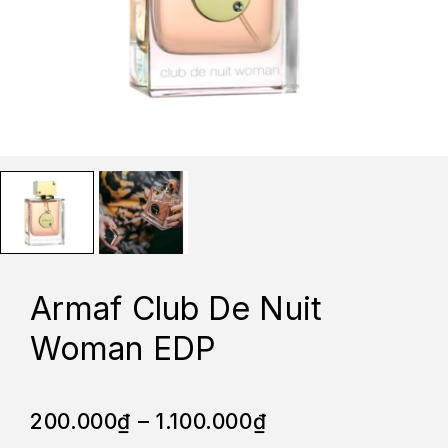
Armaf Club De Nuit
Woman EDP
200.000
₫
–
1.100.000
₫