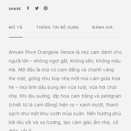
SHARE
MÔ TẢ
THÔNG TIN BỔ SUNG
ĐÁNH GIÁ
Armani Privé Orangerie Venise là mùi cam dành cho
người lớn – không ngọt gắt, không sến, không màu
mè. Mở đầu là mùi vỏ cam đắng và chanh vàng
the mát, giống như bóp nhẹ một múi cam giữa trưa
hè – mùi tinh dầu bung lên vừa tươi, vừa hơi chát
nhẹ. Khi dịu xuống, lớp hoa cam trắng và petitgrain
(chiết từ lá cam đắng) hiện ra – xanh mướt, thanh
sạch như một khu vườn mùa xuân. Nền hương phủ
bởi rêu sồi và xạ hương, tạo cảm giác ấm nhẹ, cổ
điển, rất Ý.