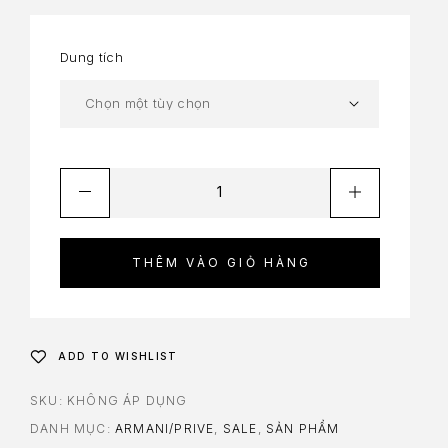
Dung tích
THÊM VÀO GIỎ HÀNG
ADD TO WISHLIST
SKU:
KHÔNG ÁP DỤNG
DANH MỤC:
ARMANI/PRIVE
,
SALE
,
SẢN PHẨM