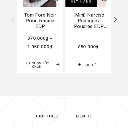
HẾT HÀNG
Tom Ford Noir
(Mini) Narciso
Vi
Pour Femme
Rodriguez
Spi
EDP
Poudree EDP
20ml
370.000
₫
–
3
2.950.000
₫
850.000
₫
2
LỰA CHỌN TÙY
LỰA
ĐỌC TIẾP
CHỌN
GIỚI THIỆU
LIÊN HỆ