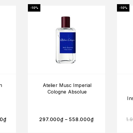
-10%
-10%
n
Atelier Musc Imperial
Cologne Absolue
In
O
00
₫
297.000
₫
–
558.000
₫
1.