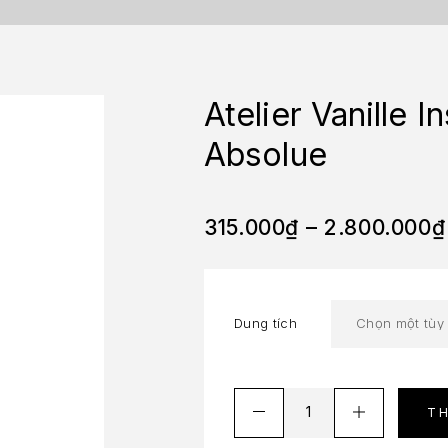
Atelier Vanille 
Absolue
315.000
₫
–
2.800.000
₫
Dung tích
T