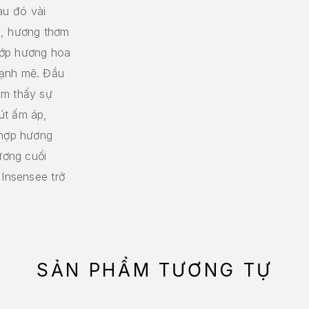
au đó vài
n, hương thơm
lớp hương hoa
mạnh mẽ. Đầu
ảm thấy sự
út ấm áp,
 hợp hương
ương cuối
 Insensee trở
SẢN PHẨM TƯƠNG TỰ