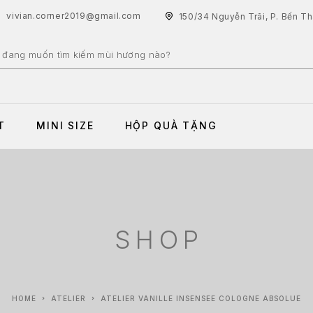
vivian.corner2019@gmail.com
150/34 Nguyễn Trãi, P. Bến T
T
MINI SIZE
HỘP QUÀ TẶNG
SHOP
HOME
ATELIER
ATELIER VANILLE INSENSEE COLOGNE ABSOLUE