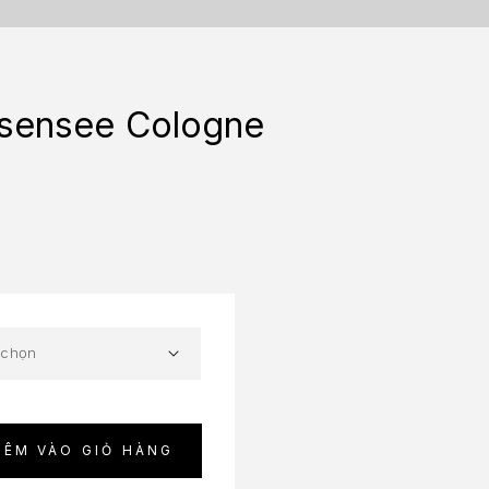
Insensee Cologne
HÊM VÀO GIỎ HÀNG