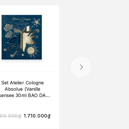
-10%
HẾT HÀNG
Set Atelier Cologne
(Mini) Atelier Oran
Absolue (Vanille
Sanguine Cologu
sensee 30ml BAO DA +
Absolue 4ml (UNBO
range Toscana Candle
35gr)
900.000
₫
1.710.000
₫
270.000
₫
243.00