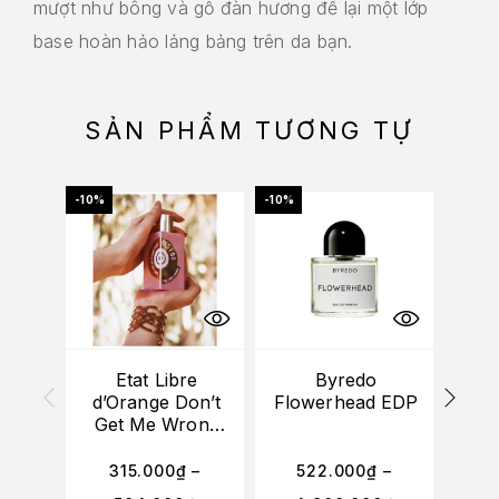
mượt như bông và gỗ đàn hương để lại một lớp
base hoàn hảo lảng bảng trên da bạn.
SẢN PHẨM TƯƠNG TỰ
-10%
-10%
-20%
Etat Libre
Byredo
Bvlg
d’Orange Don’t
Flowerhead EDP
Get Me Wrong
My
Baby Yes I Do
EDP
315.000
₫
–
522.000
₫
–
2