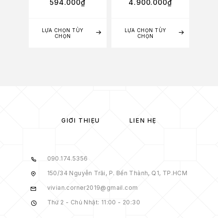
594.000
₫
4.900.000
₫
2
LỰA CHỌN TÙY
LỰA CHỌN TÙY
LỰA
CHỌN
CHỌN
GIỚI THIỆU
LIÊN HỆ
090.174.5356
150/34 Nguyễn Trãi, P. Bến Thành, Q1, TP.HCM
vivian.corner2019@gmail.com
Thứ 2 - Chủ Nhật: 11:00 - 20:30