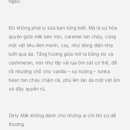
ngào.
Đó không phải ly sữa bạn từng biết. Mà là sự hòa
quyện giữa milk béo mịn, caramel tan chảy, cùng
một vệt tiêu đen mảnh, cay, như dòng điện nhẹ
lướt qua da. Tầng hương giữa mở ra bằng iris và
cashmeran, mịn như lớp vải lụa ôm sát cơ thể, để
rồi nhường chỗ cho vanilla – xạ hương – tonka
bean tan chảy chậm rãi, phủ lên làn da một vệt ấm
và đầy quyến rũ.
Dirty Milk không dành cho những ai chỉ tìm sự dễ
thương.