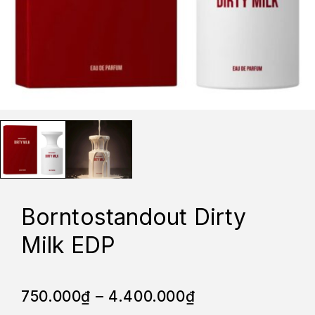
Borntostandout Dirty
Milk EDP
750.000
₫
–
4.400.000
₫