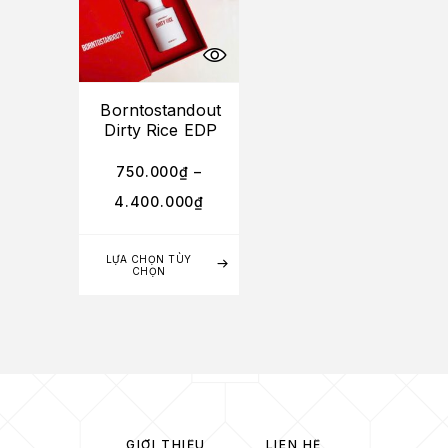
Borntostandout
Dirty Rice EDP
750.000
₫
–
4.400.000
₫
LỰA CHỌN TÙY
CHỌN
GIỚI THIỆU
LIÊN HỆ