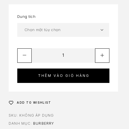
Dung tích
THÊM VÀO GIỎ HÀNG
ADD TO WISHLIST
SKU:
KHÔNG ÁP DỤNG
DANH MỤC:
BURBERRY