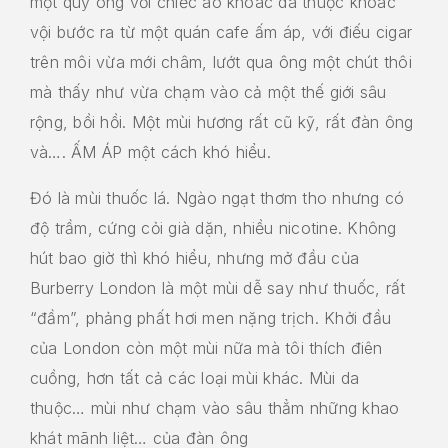
một quý ông với chiếc áo khoác da thuộc khoác
vội bước ra từ một quán cafe ấm áp, với điếu cigar
trên môi vừa mới châm, lướt qua ông một chút thôi
mà thấy như vừa chạm vào cả một thế giới sâu
rộng, bồi hồi. Một mùi hương rất cũ kỹ, rất đàn ông
và…. ẤM ÁP một cách khó hiểu.
Đó là mùi thuốc lá. Ngào ngạt thơm tho nhưng có
độ trầm, cứng cỏi già dặn, nhiều nicotine. Không
hút bao giờ thì khó hiểu, nhưng mở đầu của
Burberry London là một mùi dễ say như thuốc, rất
“đầm”, phảng phất hơi men nặng trịch. Khởi đầu
của London còn một mùi nữa mà tôi thích điên
cuồng, hơn tất cả các loại mùi khác. Mùi da
thuộc… mùi như chạm vào sâu thẳm những khao
khát mãnh liệt… của đàn ông