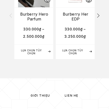
Burberry Hero
Burberry Her
Bu
Parfum
EDP
330.000
₫
–
330.000
₫
–
3
2.500.000
₫
3.250.000
₫
2
LỰA CHỌN TÙY
LỰA CHỌN TÙY
LỰA
CHỌN
CHỌN
GIỚI THIỆU
LIÊN HỆ