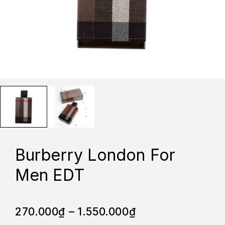
Burberry London For
Men EDT
270.000
₫
–
1.550.000
₫