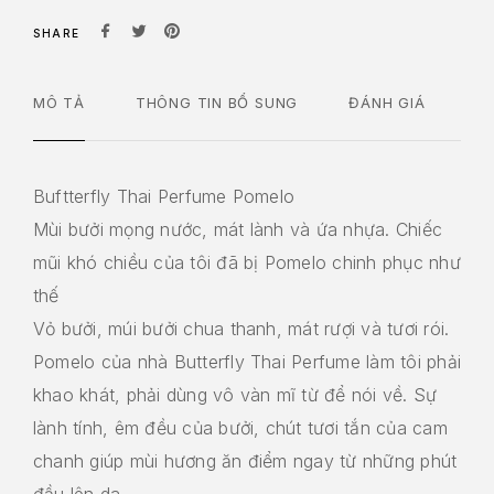
SHARE
MÔ TẢ
THÔNG TIN BỔ SUNG
ĐÁNH GIÁ
Buftterfly Thai Perfume Pomelo
Mùi bưởi mọng nước, mát lành và ứa nhựa. Chiếc
mũi khó chiều của tôi đã bị Pomelo chinh phục như
thế
Vỏ bưởi, múi bưởi chua thanh, mát rượi và tươi rói.
Pomelo của nhà Butterfly Thai Perfume làm tôi phải
khao khát, phải dùng vô vàn mĩ từ để nói về. Sự
lành tính, êm đều của bưởi, chút tươi tắn của cam
chanh giúp mùi hương ăn điểm ngay từ những phút
đầu lên da.