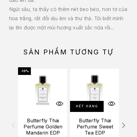
Ngửi sâu, ta thấy có thêm nét beo béo, non tơ của
hoa trắng, rất đỗi dịu êm và thư thả. Tôi biết mình
lại tìm được một mùi hương xuất sắc nữa rồi…
SẢN PHẨM TƯƠNG TỰ
-10%
-10%
HẾT HÀNG
HẾT
Butterfly Thai
Butterfly Thai
Bu
Perfume Golden
Perfume Sweet
Per
Mandarin EDP
Tea EDP
C