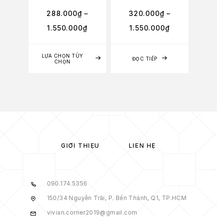
288.000
₫
–
320.000
₫
–
2
1.550.000
₫
1.550.000
₫
1
LỰA CHỌN TÙY
LỰA
ĐỌC TIẾP
CHỌN
GIỚI THIỆU
LIÊN HỆ
090.174.5356
150/34 Nguyễn Trãi, P. Bến Thành, Q1, TP.HCM
vivian.corner2019@gmail.com