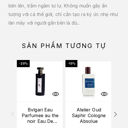
bẽn lẽn, trầm ngâm tư lự. Không muốn gây ấn
tượng với cả thế giới, chỉ cần tạo ra ký ức nhẹ như
làn mây với người gần bên là đủ..
SẢN PHẨM TƯƠNG TỰ
-20%
-10%
-10%
HẾT
Bvlgari Eau
Atelier Oud
Car
Parfumee au the
Saphir Cologne
De 
noir Eau De
Absolue
Cologne