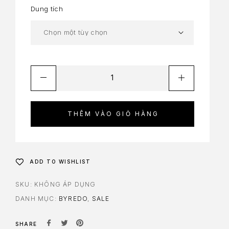
Dung tích
THÊM VÀO GIỎ HÀNG
ADD TO WISHLIST
SKU:
KHÔNG ÁP DỤNG
DANH MỤC:
BYREDO
,
SALE
SHARE