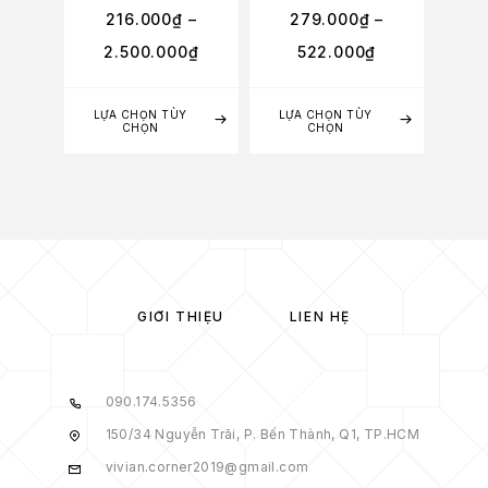
216.000
₫
–
279.000
₫
–
2
2.500.000
₫
522.000
₫
2
LỰA CHỌN TÙY
LỰA CHỌN TÙY
LỰA
CHỌN
CHỌN
GIỚI THIỆU
LIÊN HỆ
090.174.5356
150/34 Nguyễn Trãi, P. Bến Thành, Q1, TP.HCM
vivian.corner2019@gmail.com