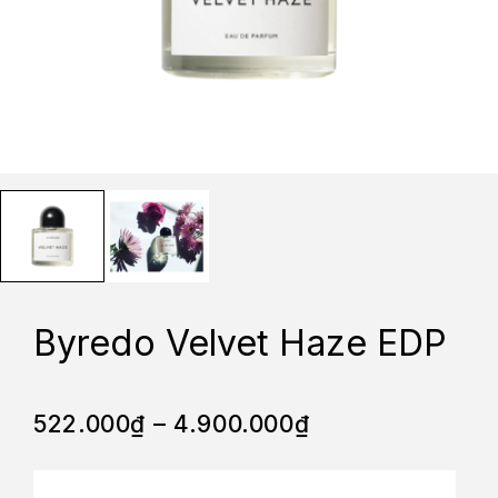
Byredo Velvet Haze EDP
522.000
₫
–
4.900.000
₫