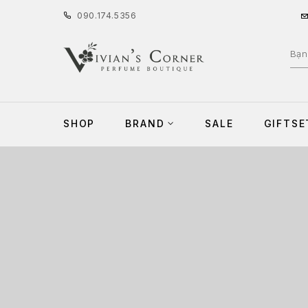
090
.
174
.
5356
SHOP
BRAND
SALE
GIFTSE