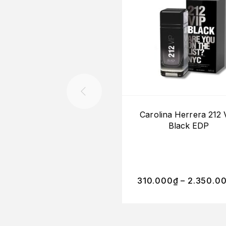
Carolina Herrera 212 
Black EDP
310.000
₫
–
2.350.0