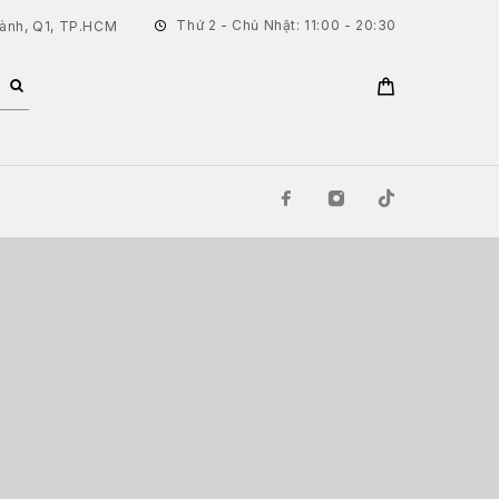
Thứ 2 - Chủ Nhật: 11:00 - 20:30
hành, Q1, TP.HCM