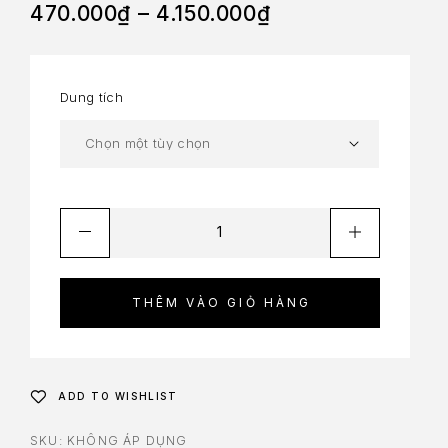
470.000
₫
–
4.150.000
₫
Dung tích
THÊM VÀO GIỎ HÀNG
ADD TO WISHLIST
SKU:
KHÔNG ÁP DỤNG