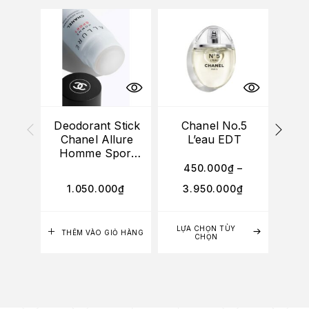
Deodorant Stick
Chanel No.5
Hai
Chanel Allure
L’eau EDT
C
Homme Sport
60g
450.000
₫
–
1.050.000
₫
3.950.000
₫
1
LỰA CHỌN TÙY
THÊM VÀO GIỎ HÀNG
TH
CHỌN