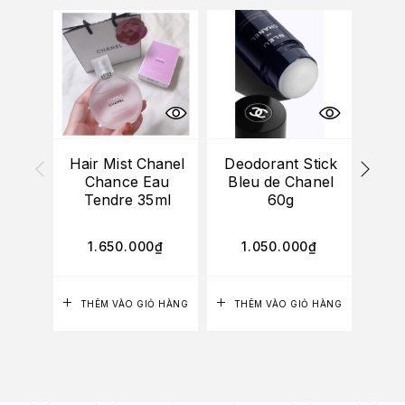
Hair Mist Chanel
Deodorant Stick
Hai
Chance Eau
Bleu de Chanel
Tendre 35ml
60g
1.650.000
₫
1.050.000
₫
1
THÊM VÀO GIỎ HÀNG
THÊM VÀO GIỎ HÀNG
TH