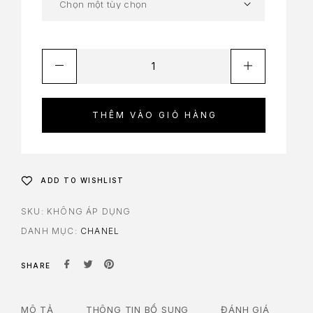
THÊM VÀO GIỎ HÀNG
ADD TO WISHLIST
SKU:
KHÔNG ÁP DỤNG
DANH MỤC:
CHANEL
SHARE
MÔ TẢ
THÔNG TIN BỔ SUNG
ĐÁNH GIÁ