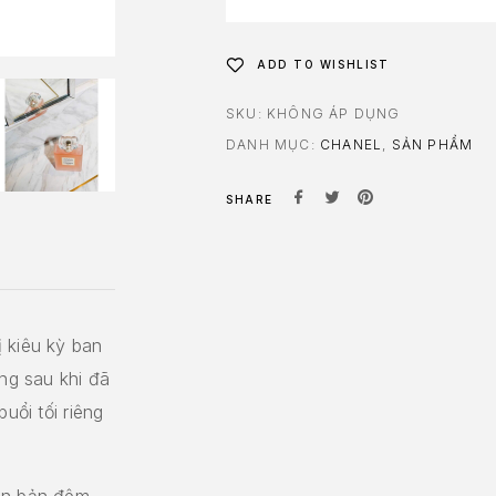
ADD TO WISHLIST
SKU:
KHÔNG ÁP DỤNG
DANH MỤC:
CHANEL
,
SẢN PHẨM
SHARE
 kiêu kỳ ban
ưng sau khi đã
uổi tối riêng
iên bản đêm