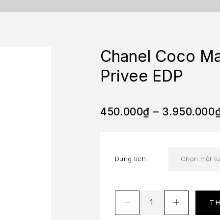
Chanel Coco Ma
Privee EDP
450.000
₫
–
3.950.000
Dung tích
T