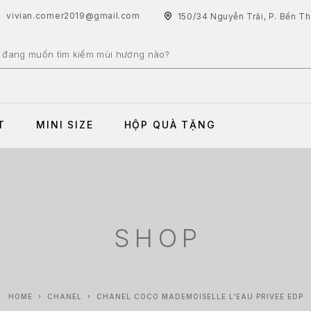
vivian.corner2019@gmail.com
150/34 Nguyễn Trãi, P. Bến T
T
MINI SIZE
HỘP QUÀ TẶNG
SHOP
HOME
CHANEL
CHANEL COCO MADEMOISELLE L’EAU PRIVEE EDP