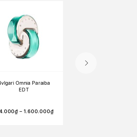
Bvlgari Omnia Paraiba
Liquides Imaginaire
EDT
Melancolia EDP
4.000
₫
–
1.600.000
₫
450.000
₫
–
850.0