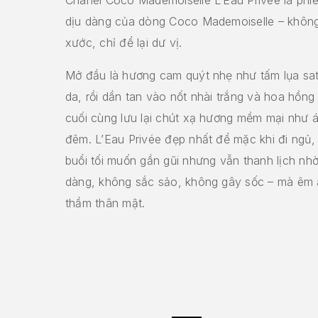
dịu dàng của dòng Coco Mademoiselle – không 
xước, chỉ để lại dư vị.
Mở đầu là hương cam quýt nhẹ như tấm lụa sat
da, rồi dần tan vào nốt nhài trắng và hoa hồng
cuối cùng lưu lại chút xạ hương mềm mại như á
đêm. L’Eau Privée đẹp nhất để mặc khi đi ngủ
buổi tối muốn gần gũi nhưng vẫn thanh lịch nhờ
dàng, không sắc sảo, không gây sốc – mà êm ái
thầm thân mật.