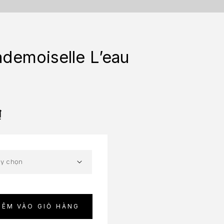
demoiselle L’eau
₫
HÊM VÀO GIỎ HÀNG