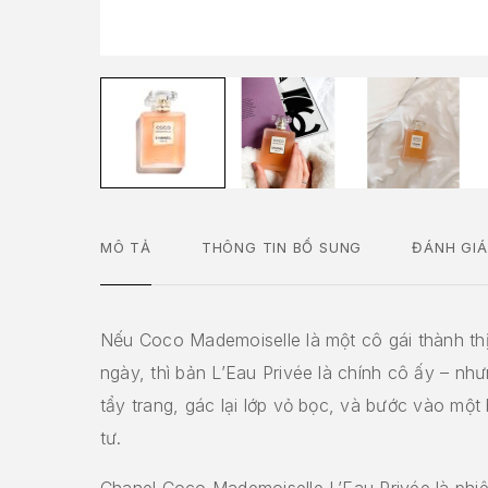
MÔ TẢ
THÔNG TIN BỔ SUNG
ĐÁNH GIÁ
Nếu Coco Mademoiselle là một cô gái thành thị
ngày, thì bản L’Eau Privée là chính cô ấy – nh
tẩy trang, gác lại lớp vỏ bọc, và bước vào một b
tư.
Chanel Coco Mademoiselle L’Eau Privée là ph