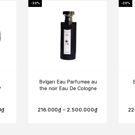
-20%
-20%
Bvlgari Eau Parfumee au
P
the noir Eau De Cologne
0
₫
216.000
₫
–
2.500.000
₫
22