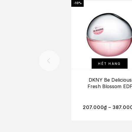
-10%
HẾT HÀNG
DKNY Be Delicious
Fresh Blossom ED
207.000
₫
–
387.00