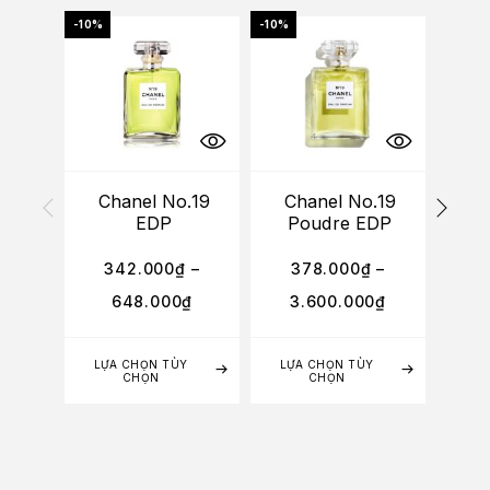
-10%
-10%
Chanel No.19
Chanel No.19
Hai
EDP
Poudre EDP
Ga
342.000
₫
–
378.000
₫
–
648.000
₫
3.600.000
₫
1
LỰA CHỌN TÙY
LỰA CHỌN TÙY
TH
CHỌN
CHỌN