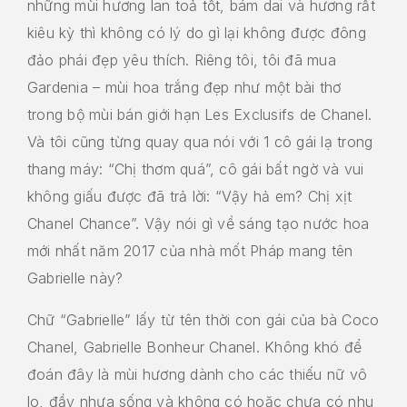
những mùi hương lan toả tốt, bám dai và hương rất
kiêu kỳ thì không có lý do gì lại không được đông
đảo phái đẹp yêu thích. Riêng tôi, tôi đã mua
Gardenia – mùi hoa trắng đẹp như một bài thơ
trong bộ mùi bán giới hạn Les Exclusifs de Chanel.
Và tôi cũng từng quay qua nói với 1 cô gái lạ trong
thang máy: “Chị thơm quá”, cô gái bất ngờ và vui
không giấu được đã trả lời: “Vậy hả em? Chị xịt
Chanel Chance”. Vậy nói gì về sáng tạo nước hoa
mới nhất năm 2017 của nhà mốt Pháp mang tên
Gabrielle này?
Chữ “Gabrielle” lấy từ tên thời con gái của bà Coco
Chanel, Gabrielle Bonheur Chanel. Không khó để
đoán đây là mùi hương dành cho các thiếu nữ vô
lo, đầy nhựa sống và không có hoặc chưa có nhu