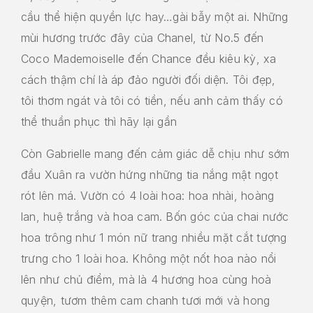
cầu thể hiện quyền lực hay…gài bẫy một ai. Những
mùi hương trước đây của Chanel, từ No.5 đến
Coco Mademoiselle đến Chance đều kiêu kỳ, xa
cách thậm chí là áp đảo người đối diện. Tôi đẹp,
tôi thơm ngát và tôi có tiền, nếu anh cảm thấy có
thể thuần phục thì hãy lại gần
Còn Gabrielle mang đến cảm giác dễ chịu như sớm
đầu Xuân ra vườn hứng những tia nắng mật ngọt
rót lên má. Vườn có 4 loài hoa: hoa nhài, hoàng
lan, huệ trắng và hoa cam. Bốn góc của chai nước
hoa trông như 1 món nữ trang nhiều mặt cắt tượng
trưng cho 1 loài hoa. Không một nốt hoa nào nổi
lên như chủ điểm, mà là 4 hương hoa cùng hoà
quyện, tươm thêm cam chanh tươi mới và hong