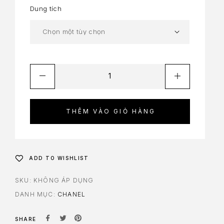
Dung tích
THÊM VÀO GIỎ HÀNG
ADD TO WISHLIST
SKU:
KHÔNG ÁP DỤNG
DANH MỤC:
CHANEL
SHARE