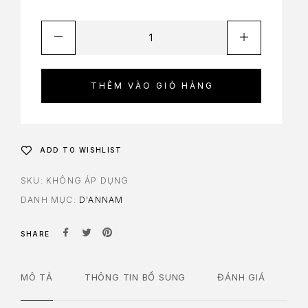
THÊM VÀO GIỎ HÀNG
ADD TO WISHLIST
SKU:
KHÔNG ÁP DỤNG
DANH MỤC:
D'ANNAM
SHARE
MÔ TẢ
THÔNG TIN BỔ SUNG
ĐÁNH GIÁ