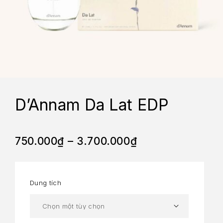
D’Annam Da Lat EDP
750.000
₫
–
3.700.000
₫
Dung tích