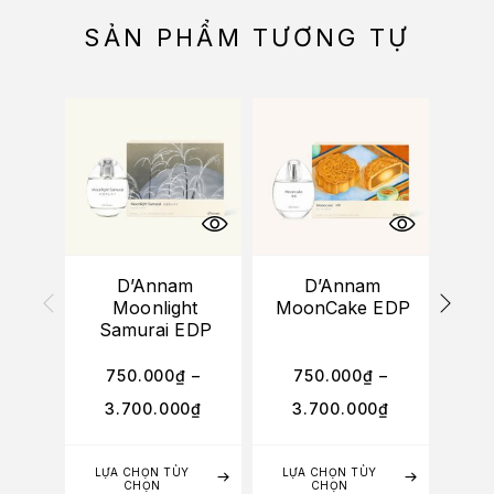
SẢN PHẨM TƯƠNG TỰ
D’Annam
D’Annam
D’
Moonlight
MoonCake EDP
Br
Samurai EDP
750.000
₫
–
750.000
₫
–
7
3.700.000
₫
3.700.000
₫
3
LỰA CHỌN TÙY
LỰA CHỌN TÙY
LỰA
CHỌN
CHỌN