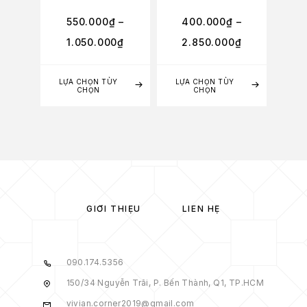
550.000
₫
–
400.000
₫
–
3
1.050.000
₫
2.850.000
₫
2
LỰA CHỌN TÙY
LỰA CHỌN TÙY
LỰA
CHỌN
CHỌN
GIỚI THIỆU
LIÊN HỆ
090.174.5356
150/34 Nguyễn Trãi, P. Bến Thành, Q1, TP.HCM
vivian.corner2019@gmail.com