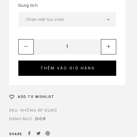
Dung tích
THÊM VÀO GIỎ HÀNG
ADD TO WISHLIST
SKU:
KHÔNG ÁP DỤNG
DANH MỤC:
DIOR
SHARE