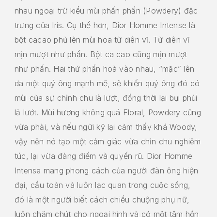
nhau ngoại trừ kiểu mùi phấn phấn (Powdery) đặc
trưng của Iris. Cụ thể hơn, Dior Homme Intense là
bột cacao phủ lên mùi hoa tử diên vĩ. Tử diên vĩ
mịn mượt như phấn. Bột ca cao cũng mịn mượt
như phấn. Hai thứ phấn hoà vào nhau, “mặc” lên
da một quý ông mạnh mẽ, sẽ khiến quý ông đó có
mùi của sự chỉnh chu là lượt, đồng thời lại bụi phủi
lả lướt. Mùi hương không quá Floral, Powdery cũng
vừa phải, và nếu ngửi kỹ lại cảm thấy khá Woody,
vậy nên nó tạo một cảm giác vừa chỉn chu nghiêm
túc, lại vừa đàng điếm và quyến rũ. Dior Homme
Intense mang phong cách của người đàn ông hiện
đại, cầu toàn và luôn lạc quan trong cuộc sống,
đó là một người biết cách chiều chuộng phụ nữ,
luôn chăm chút cho ngoại hình và có một tâm hồn