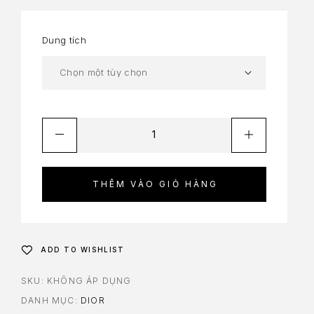
Dung tích
THÊM VÀO GIỎ HÀNG
ADD TO WISHLIST
SKU:
KHÔNG ÁP DỤNG
DANH MỤC:
DIOR