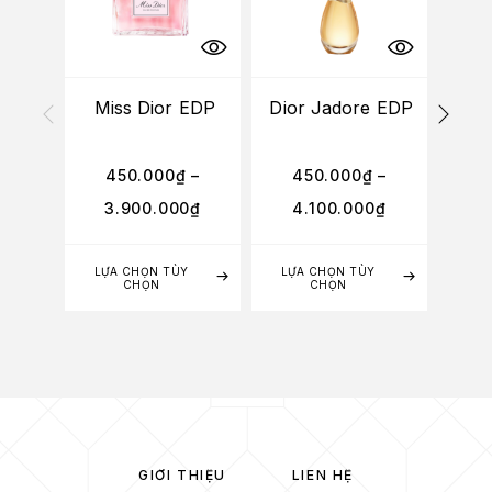
Miss Dior EDP
Dior Jadore EDP
Mis
N
450.000
₫
–
450.000
₫
–
3
3.900.000
₫
4.100.000
₫
2
LỰA CHỌN TÙY
LỰA CHỌN TÙY
LỰA
CHỌN
CHỌN
GIỚI THIỆU
LIÊN HỆ