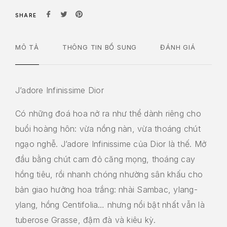
SHARE
MÔ TẢ
THÔNG TIN BỔ SUNG
ĐÁNH GIÁ
J’adore Infinissime Dior
Có những đoá hoa nở ra như thể dành riêng cho
buổi hoàng hôn: vừa nồng nàn, vừa thoáng chút
ngạo nghễ. J’adore Infinissime của Dior là thế. Mở
đầu bằng chút cam đỏ căng mọng, thoáng cay
hồng tiêu, rồi nhanh chóng nhường sân khấu cho
bản giao hưởng hoa trắng: nhài Sambac, ylang-
ylang, hồng Centifolia… nhưng nổi bật nhất vẫn là
tuberose Grasse, đậm đà và kiêu kỳ.