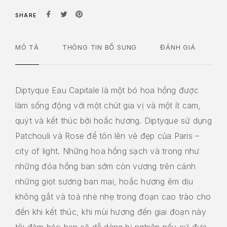
SHARE
MÔ TẢ
THÔNG TIN BỔ SUNG
ĐÁNH GIÁ
Diptyque Eau Capitale là một bó hoa hồng được
làm sống động với một chút gia vị và một ít cam,
quýt và kết thúc bởi hoắc hương. Diptyque sử dụng
Patchouli và Rose để tôn lên vẻ đẹp của Paris –
city of light. Những hoa hồng sạch và trong như
những đóa hồng ban sớm còn vương trên cánh
những giọt sương ban mai, hoắc hương êm dịu
không gắt và toả nhè nhẹ trong đoạn cao trào cho
đến khi kết thúc, khi mùi hương đến giai đoạn này
tôi đảm bảo bạn sẽ dễ dàng bị nghiện nếu cứ đưa