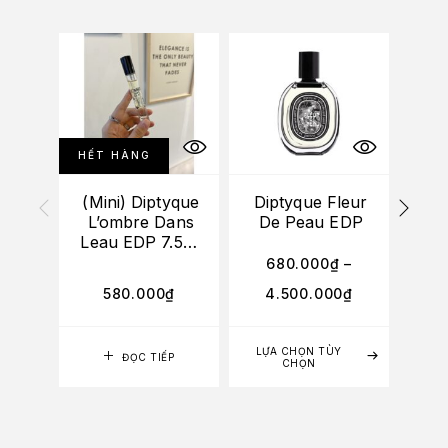
HẾT HÀNG
HẾT
(Mini) Diptyque
Diptyque Fleur
Dip
L’ombre Dans
De Peau EDP
Leau EDP 7.5ml
(Unbox)
680.000
₫
–
4
580.000
₫
4.500.000
₫
2
LỰA CHỌN TÙY
LỰA
ĐỌC TIẾP
CHỌN