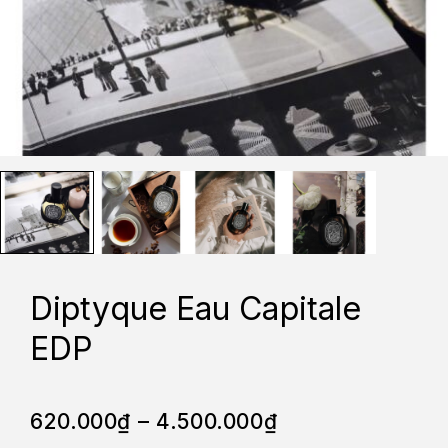
Diptyque Eau Capitale
EDP
620.000
₫
–
4.500.000
₫