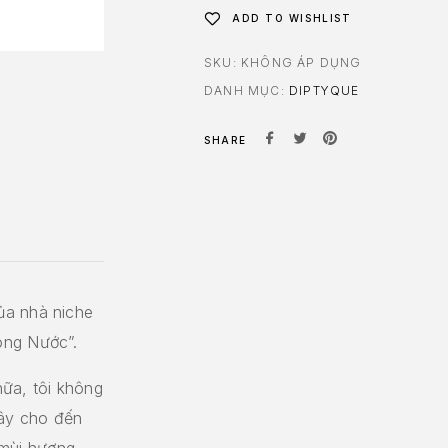
ADD TO WISHLIST
SKU:
KHÔNG ÁP DỤNG
DANH MỤC:
DIPTYQUE
SHARE
ủa nhà niche
ong Nước”.
nữa, tôi không
Tây cho đến
mùi hương