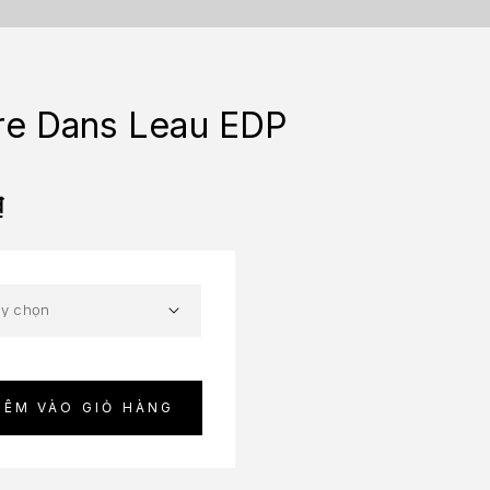
re Dans Leau EDP
₫
HÊM VÀO GIỎ HÀNG