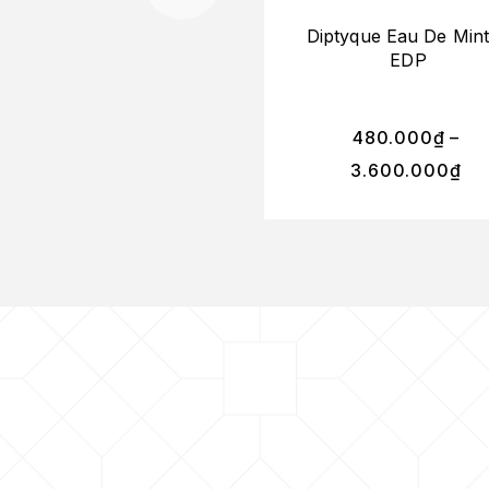
Diptyque Eau De Min
EDP
480.000
₫
–
3.600.000
₫