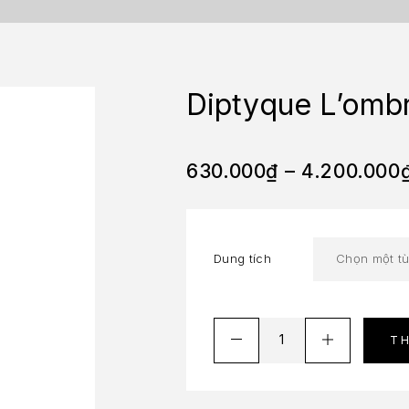
Diptyque L’omb
630.000
₫
–
4.200.000
Dung tích
T