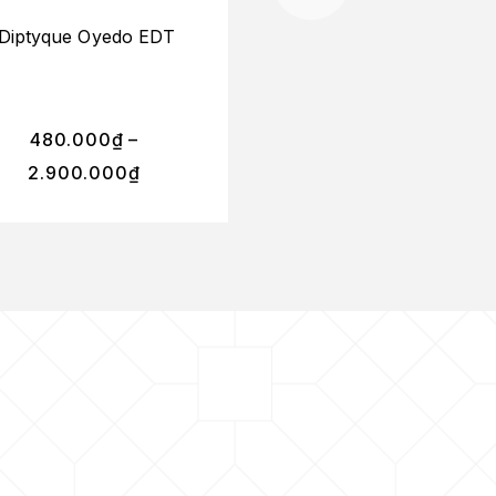
Diptyque Oyedo EDT
Diptyque TAMDAO 
480.000
₫
–
680.000
₫
–
2.900.000
₫
4.500.000
₫