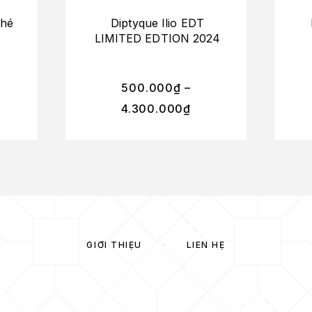
thé
Diptyque Ilio EDT
LIMITED EDTION 2024
500.000
₫
–
4.300.000
₫
GIỚI THIỆU
LIÊN HỆ