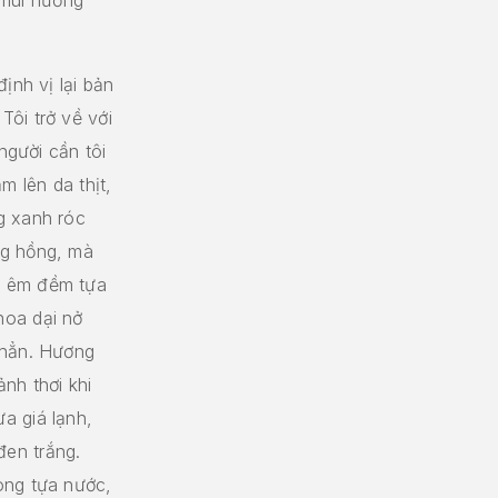
ịnh vị lại bản
ôi trở về với
người cần tôi
ạm lên da thịt,
g xanh róc
ng hồng, mà
, êm đềm tựa
hoa dại nở
 hẳn. Hương
nh thơi khi
a giá lạnh,
en trắng.
ong tựa nước,