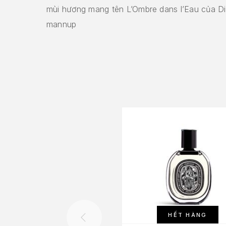
mùi hương mang tên L’Ombre dans l’Eau của Di
mannup
HẾT HÀNG