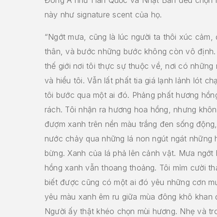
này như signature scent của họ.
“Ngớt mưa, cũng là lúc người ta thôi xúc cảm, đ
thân, và bước những bước không còn vô định. T
thế giới nơi tôi thực sự thuộc về, nơi có những 
và hiểu tôi. Vẫn lất phất tia giá lạnh lảnh lót ch
tôi bước qua một ai đó. Phảng phất hương hồn
rách. Tôi nhận ra hương hoa hồng, nhưng khô
đượm xanh trên nền màu trắng đen sống động
nước chảy qua những lá non ngút ngát những 
bừng. Xanh của lá phả lên cảnh vật. Mưa ngớt
hồng xanh vẫn thoang thoảng. Tôi mỉm cười thả
biết được cũng có một ai đó yêu những cơn mư
yêu màu xanh êm ru giữa mùa đông khô khan đ
Người ấy thật khéo chọn mùi hương. Nhẹ và tr