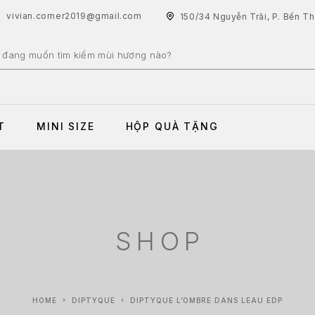
vivian.corner2019@gmail.com
150/34 Nguyễn Trãi, P. Bến T
T
MINI SIZE
HỘP QUÀ TẶNG
SHOP
HOME
DIPTYQUE
DIPTYQUE L’OMBRE DANS LEAU EDP