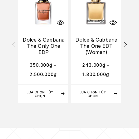
HẾT
Dolce & Gabbana
Dolce & Gabbana
Dol
The Only One
The One EDT
Th
EDP
(Women)
E
350.000
₫
–
243.000
₫
–
3
2.500.000
₫
1.800.000
₫
2
LỰA CHỌN TÙY
LỰA CHỌN TÙY
LỰA
CHỌN
CHỌN