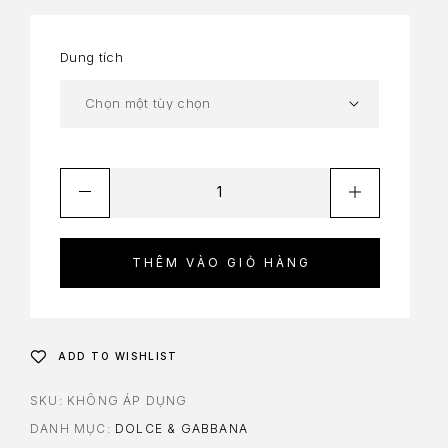
Dung tích
THÊM VÀO GIỎ HÀNG
ADD TO WISHLIST
SKU:
KHÔNG ÁP DỤNG
DANH MỤC:
DOLCE & GABBANA