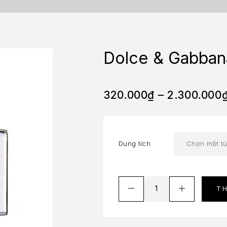
Dolce & Gabba
320.000
₫
–
2.300.000
Dung tích
T