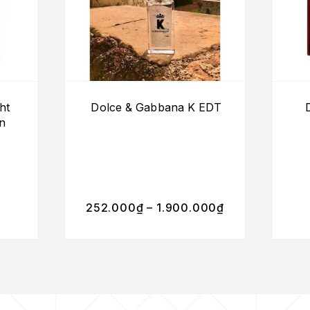
ht
Dolce & Gabbana K EDT
n
252.000
₫
–
1.900.000
₫