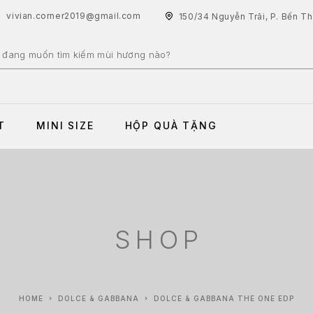
vivian.corner2019@gmail.com
150/34 Nguyễn Trãi, P. Bến T
T
MINI SIZE
HỘP QUÀ TẶNG
SHOP
HOME
DOLCE & GABBANA
DOLCE & GABBANA THE ONE EDP