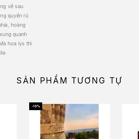
àng về sau
ng quyến rũ
nhài, hoàng
m xung quanh
Mà hoa lys thì
lle
SẢN PHẨM TƯƠNG TỰ
-10%