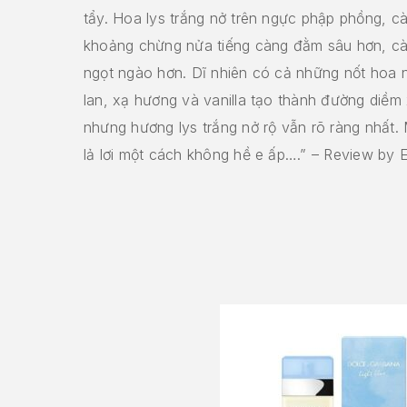
tẩy. Hoa lys trắng nở trên ngực phập phồng, c
khoảng chừng nửa tiếng càng đằm sâu hơn, cà
ngọt ngào hơn. Dĩ nhiên có cả những nốt hoa 
lan, xạ hương và vanilla tạo thành đường diề
nhưng hương lys trắng nở rộ vẫn rõ ràng nhất. 
lả lơi một cách không hề e ấp….” – Review by E