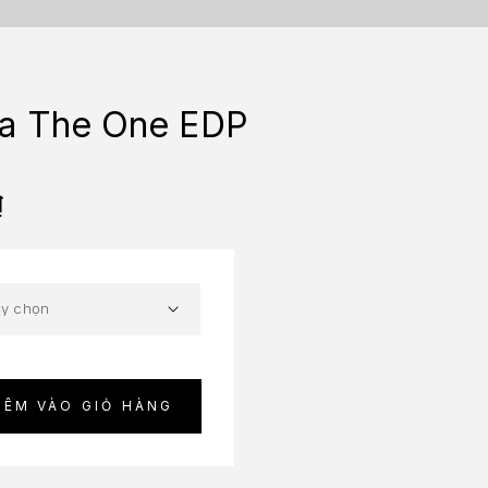
na The One EDP
₫
HÊM VÀO GIỎ HÀNG