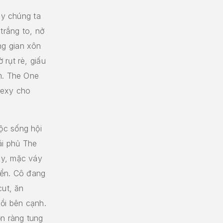
ay chúng ta
trắng to, nở
g gian xôn
rụt rè, giấu
m. The One
sexy cho
ộc sống hội
i phủ The
uy, mặc váy
iển. Cô đang
cut, ăn
gồi bên cạnh.
ộn ràng tung