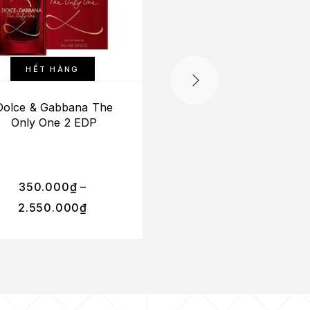
HẾT HÀNG
HẾT HÀNG
Dolce & Gabbana The
Dolce & Gabbana Li
Only One 2 EDP
Blue Pour Homme 
Intense
350.000
₫
–
300.000
₫
–
2.550.000
₫
2.200.000
₫