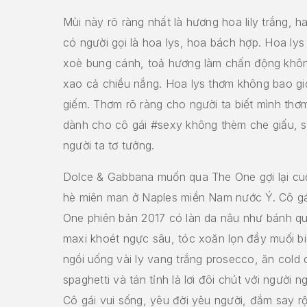
Mùi này rõ ràng nhất là hương hoa lily trắng, h
có người gọi là hoa lys, hoa bách hợp. Hoa lys 
xoè bung cánh, toả hương làm chấn động khôn
xao cả chiều nắng. Hoa lys thơm không bao giờ 
giếm. Thơm rõ ràng cho người ta biết mình thơ
dành cho cô gái #sexy không thèm che giấu, 
người ta tơ tưởng.
Dolce & Gabbana muốn qua The One gợi lại cu
hè miên man ở Naples miền Nam nước Ý. Cô gá
One phiên bản 2017 có làn da nâu như bánh q
maxi khoét ngực sâu, tóc xoăn lọn đầy muối b
ngồi uống vài ly vang trắng prosecco, ăn cold 
spaghetti và tán tỉnh lả lơi đôi chút với người n
Cô gái vui sống, yêu đời yêu người, đắm say r