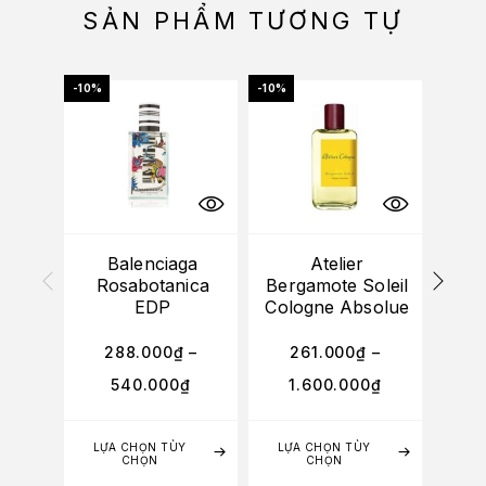
SẢN PHẨM TƯƠNG TỰ
-10%
-10%
-10%
HẾT
Balenciaga
Atelier
Car
Rosabotanica
Bergamote Soleil
De 
EDP
Cologne Absolue
288.000
₫
–
261.000
₫
–
2
540.000
₫
1.600.000
₫
2
LỰA CHỌN TÙY
LỰA CHỌN TÙY
LỰA
CHỌN
CHỌN