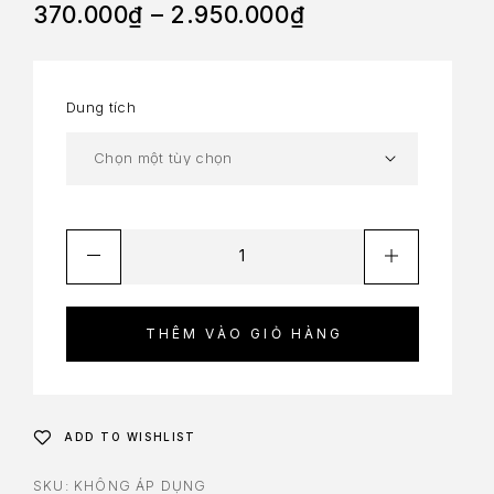
370.000
₫
–
2.950.000
₫
Dung tích
THÊM VÀO GIỎ HÀNG
ADD TO WISHLIST
SKU:
KHÔNG ÁP DỤNG