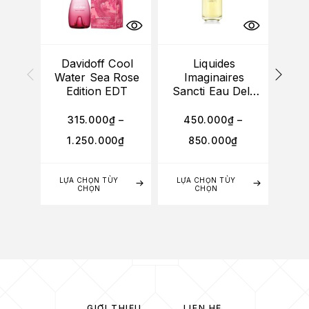
Davidoff Cool
Liquides
(M
Water Sea Rose
Imaginaires
Ro
Edition EDT
Sancti Eau Dela
he
EDP
315.000
₫
–
450.000
₫
–
1.250.000
₫
850.000
₫
LỰA CHỌN TÙY
LỰA CHỌN TÙY
TH
CHỌN
CHỌN
GIỚI THIỆU
LIÊN HỆ