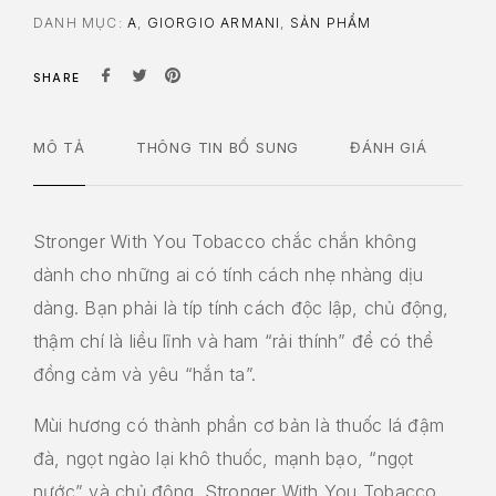
DANH MỤC:
A
,
GIORGIO ARMANI
,
SẢN PHẨM
SHARE
MÔ TẢ
THÔNG TIN BỔ SUNG
ĐÁNH GIÁ
Stronger With You Tobacco chắc chắn không
dành cho những ai có tính cách nhẹ nhàng dịu
dàng. Bạn phải là típ tính cách độc lập, chủ động,
thậm chí là liều lĩnh và ham “rải thính” để có thể
đồng cảm và yêu “hắn ta”.
Mùi hương có thành phần cơ bản là thuốc lá đậm
đà, ngọt ngào lại khô thuốc, mạnh bạo, “ngọt
nước” và chủ động. Stronger With You Tobacco