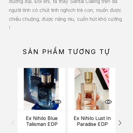
đương đại. Đôi khi, ta thấy Santal Calling trên da
người tình có chút tinh nghịch trẻ con, muốn được
chiều chuộng, được nâng niu, cuốn hút khó cưỡng
!
SẢN PHẨM TƯƠNG TỰ
Ex Nihilo Blue
Ex Nihilo Lust In
Ex
Talisman EDP
Paradise EDP
Po