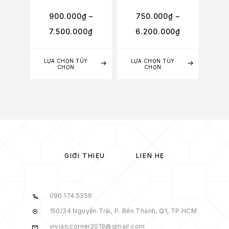
900.000
₫
–
750.000
₫
–
7
7.500.000
₫
6.200.000
₫
6
LỰA CHỌN TÙY
LỰA CHỌN TÙY
LỰA
CHỌN
CHỌN
GIỚI THIỆU
LIÊN HỆ
090.174.5356
150/34 Nguyễn Trãi, P. Bến Thành, Q1, TP.HCM
vivian.corner2019@gmail.com