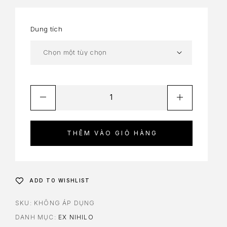
Dung tích
THÊM VÀO GIỎ HÀNG
ADD TO WISHLIST
SKU:
KHÔNG ÁP DỤNG
DANH MỤC:
EX NIHILO