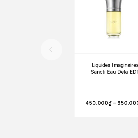
Liquides Imaginaire
Sancti Eau Dela ED
450.000
₫
–
850.00