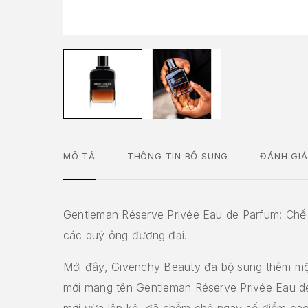
MÔ TẢ
THÔNG TIN BỔ SUNG
ĐÁNH GIÁ
Gentleman Réserve Privée Eau de Parfum: Chế
các quý ông đương đại.
Mới đây, Givenchy Beauty đã bộ sung thêm m
mới mang tên Gentleman Réserve Privée Eau d
mới vừa lên kệ, đã chễm chệ ngay số điểm cao