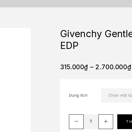
Givenchy Gentl
EDP
315.000
₫
–
2.700.000
₫
Dung tích
T