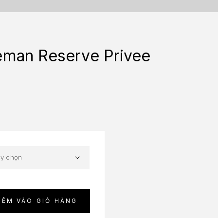
eman Reserve Privee
HÊM VÀO GIỎ HÀNG