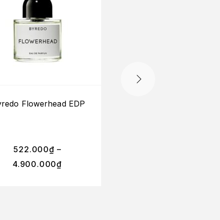
yredo Flowerhead EDP
Liquides Imaginaire
Melancolia EDP
522.000
₫
–
4.900.000
₫
450.000
₫
–
850.0