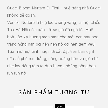
Gucci Bloom Nettare Di Fiori – huệ trắng nhà Gucci
không dễ đoán.
Với tôi, Nettare là huệ lúc chạng vạng, là một chiều
Thu Hà Nội cốm xào trời se gió đã ngả tối. Huệ
hoà vào xạ hương mơn man cho một cơn say hoa
trắng nồng nàn gợi nên hẹn hò gợi nên đêm yêu.
Tựa như một bình huệ mới cắt đặt trên bàn cạnh
cửa sổ phủ rèm trắng, nắng hoàng hôn và gió nhè
nhẹ lay động rèm tơ đưa hương những bông hoa
run run nở.
SẢN PHẨM TƯƠNG TỰ
-10%