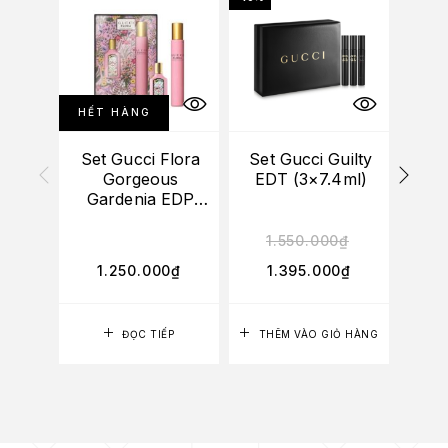
HẾT HÀNG
Set Gucci Flora
Set Gucci Guilty
(
Gorgeous
EDT (3×7.4ml)
Blo
Gardenia EDP
(5ml + 7ml)
1.550.000
₫
1.250.000
₫
1.395.000
₫
ĐỌC TIẾP
THÊM VÀO GIỎ HÀNG
TH