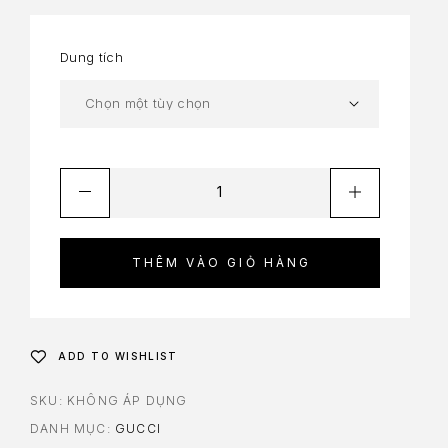
Dung tích
THÊM VÀO GIỎ HÀNG
ADD TO WISHLIST
SKU:
KHÔNG ÁP DỤNG
DANH MỤC:
GUCCI