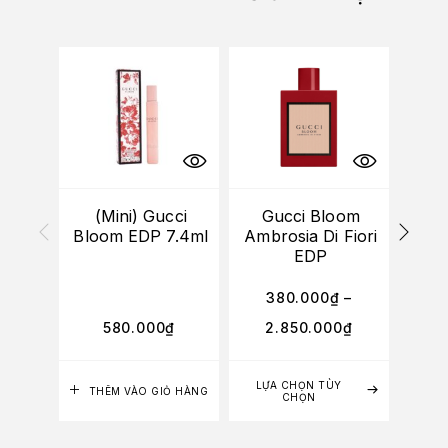
-10%
(Mini) Gucci
Gucci Bloom
G
Bloom EDP 7.4ml
Ambrosia Di Fiori
Co
EDP
H
380.000
₫
–
2
580.000
₫
2.850.000
₫
1
LỰA CHỌN TÙY
LỰA
THÊM VÀO GIỎ HÀNG
CHỌN