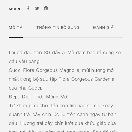
SHARE
MÔ TẢ
THÔNG TIN BỔ SUNG
ĐÁNH GIÁ
Lại có đầu tiên SG đây ạ. Mà đảm bảo rá cũng ko
đâu yêu bằng.
Gucci Flora Gorgeous Magnolia, mùi hương mới
nhất trong bộ sưu tập Flora Gorgeous Gardenia
của nhà Gucci.
Đẹp.. Dịu.. Thơ.. Mộng Mơ.
Từ khứu giác cho đến con tim bạn sẽ chỉ xoay
quanh trái cây chín lúc lỉu trên cành ngay từ ban
đầu. Hương trái cây chín lướt qua khứu giác của
bạn, nó thật sự mềm mại, ngọt ngào. Sau đó vài