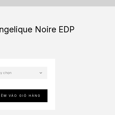
Angelique Noire EDP
HÊM VÀO GIỎ HÀNG