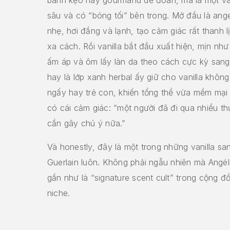
sâu và có “bóng tối” bên trong. Mở đầu là ang
nhẹ, hơi đắng và lạnh, tạo cảm giác rất thanh 
xa cách. Rồi vanilla bắt đầu xuất hiện, mịn nh
ấm áp và ôm lấy làn da theo cách cực kỳ sang 
hay là lớp xanh herbal ấy giữ cho vanilla không
ngấy hay trẻ con, khiến tổng thể vừa mềm mại
có cái cảm giác: “một người đã đi qua nhiều t
cần gây chú ý nữa.”
Và honestly, đây là một trong những vanilla sa
Guerlain luôn. Không phải ngẫu nhiên mà Angél
gần như là “signature scent cult” trong cộng 
niche.