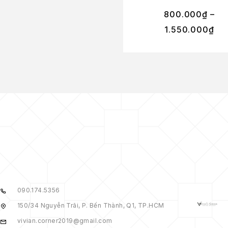
800.000
₫
–
1.550.000
₫
090.174.5356
150/34 Nguyễn Trãi, P. Bến Thành, Q1, TP.HCM
vivian.corner2019@gmail.com