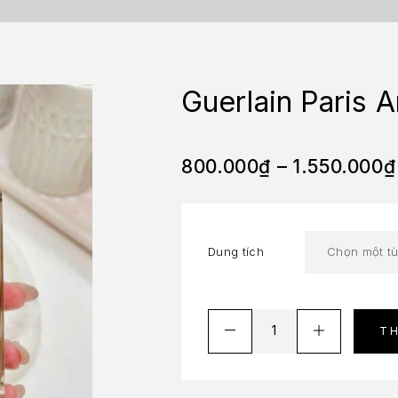
Guerlain Paris 
800.000
₫
–
1.550.000
₫
Dung tích
T