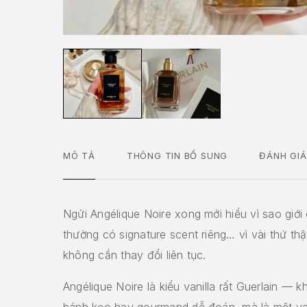
MÔ TẢ
THÔNG TIN BỔ SUNG
ĐÁNH GIÁ
Ngửi Angélique Noire xong mới hiểu vì sao giớ
thường có signature scent riêng… vì vài thứ thậ
không cần thay đổi liên tục.
Angélique Noire là kiểu vanilla rất Guerlain — 
bánh kẹo hay gourmand dễ đoán, mà là một van