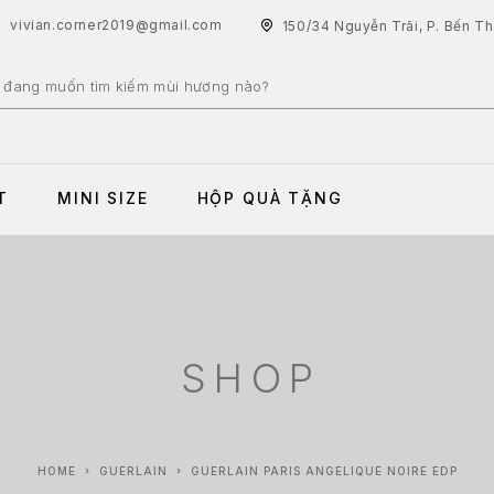
vivian.corner2019@gmail.com
150/34 Nguyễn Trãi, P. Bến T
T
MINI SIZE
HỘP QUÀ TẶNG
SHOP
HOME
GUERLAIN
GUERLAIN PARIS ANGELIQUE NOIRE EDP