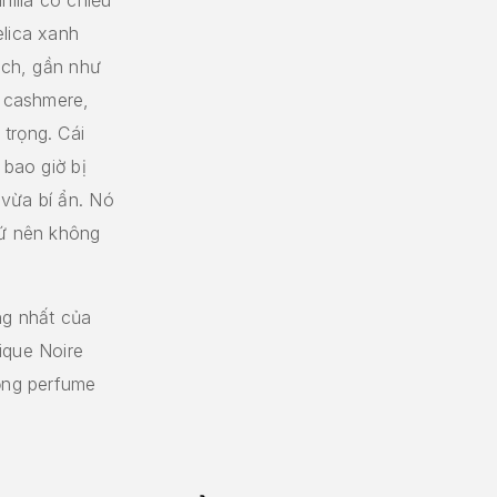
elica xanh
lịch, gần như
ư cashmere,
trọng. Cái
 bao giờ bị
 vừa bí ẩn. Nó
hứ nên không
ng nhất của
ique Noire
đồng perfume