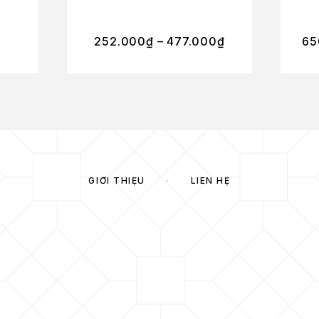
252.000
₫
–
477.000
₫
65
GIỚI THIỆU
LIÊN HỆ