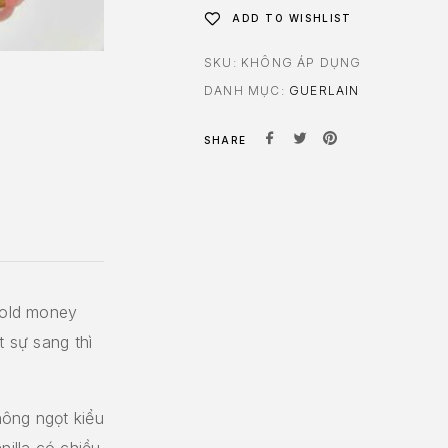
ADD TO WISHLIST
SKU:
KHÔNG ÁP DỤNG
DANH MỤC:
GUERLAIN
SHARE
i old money
t sự sang thì
không ngọt kiểu
illa có chiều