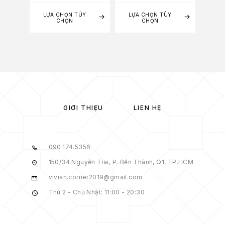
LỰA CHỌN TÙY
LỰA CHỌN TÙY
LỰA
CHỌN
CHỌN
GIỚI THIỆU
LIÊN HỆ
090.174.5356
150/34 Nguyễn Trãi, P. Bến Thành, Q1, TP.HCM
vivian.corner2019@gmail.com
Thứ 2 - Chủ Nhật: 11:00 - 20:30