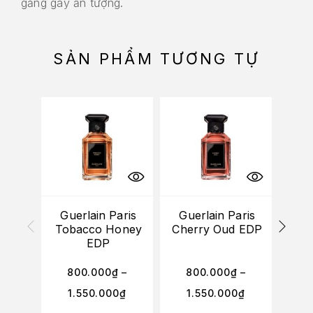
gắng gây ấn tượng.
SẢN PHẨM TƯƠNG TỰ
Guerlain Paris
Guerlain Paris
Guer
Tobacco Honey
Cherry Oud EDP
Ro
EDP
800.000
₫
–
800.000
₫
–
3
1.550.000
₫
1.550.000
₫
2