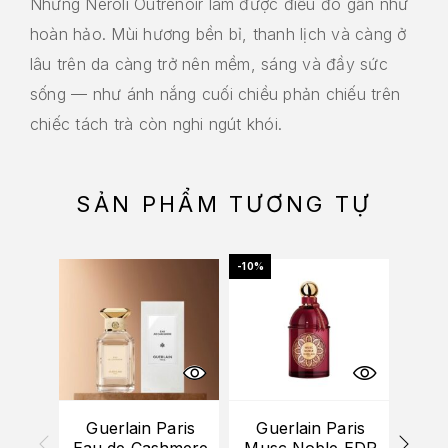
Nhưng Neroli Outrenoir làm được điều đó gần như
hoàn hảo. Mùi hương bền bỉ, thanh lịch và càng ở
lâu trên da càng trở nên mềm, sáng và đầy sức
sống — như ánh nắng cuối chiều phản chiếu trên
chiếc tách trà còn nghi ngút khói.
SẢN PHẨM TƯƠNG TỰ
-10%
Guerlain Paris
Guerlain Paris
Gu