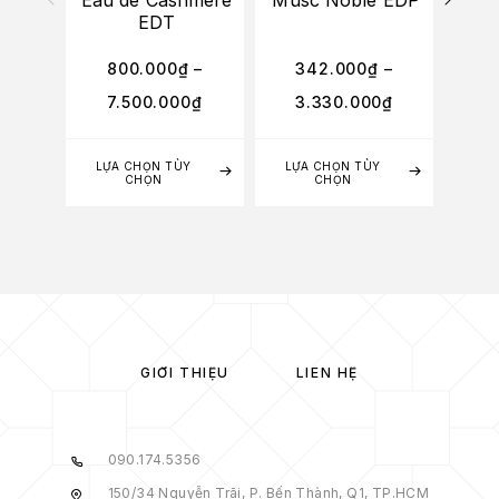
Eau de Cashmere
Musc Noble EDP
Eau
EDT
800.000
₫
–
342.000
₫
–
8
7.500.000
₫
3.330.000
₫
7
LỰA CHỌN TÙY
LỰA CHỌN TÙY
LỰA
CHỌN
CHỌN
GIỚI THIỆU
LIÊN HỆ
090.174.5356
150/34 Nguyễn Trãi, P. Bến Thành, Q1, TP.HCM