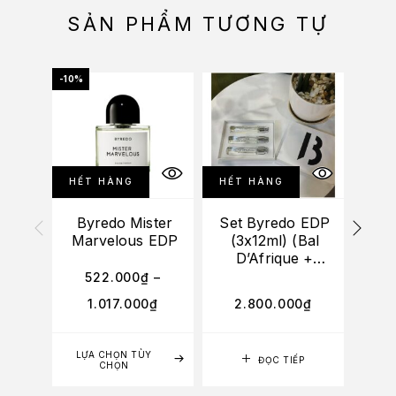
SẢN PHẨM TƯƠNG TỰ
-10%
HẾT HÀNG
HẾT HÀNG
Byredo Mister
Set Byredo EDP
By
Marvelous EDP
(3x12ml) (Bal
D’Afrique +
Gypsy Water +
522.000
₫
–
5
Super Cedar)
1.017.000
₫
2.800.000
₫
4
LỰA CHỌN TÙY
LỰA
ĐỌC TIẾP
CHỌN