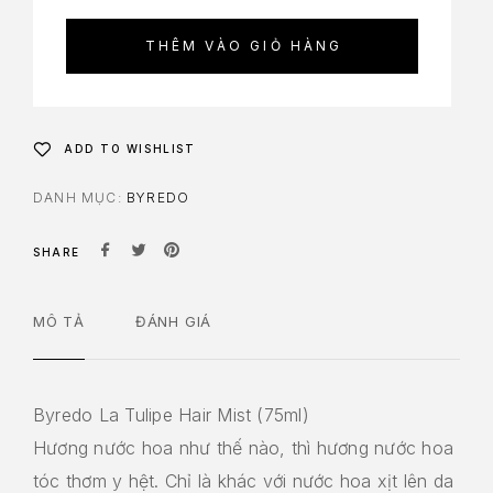
THÊM VÀO GIỎ HÀNG
ADD TO WISHLIST
DANH MỤC:
BYREDO
SHARE
MÔ TẢ
ĐÁNH GIÁ
Byredo La Tulipe Hair Mist (75ml)
Hương nước hoa như thế nào, thì hương nước hoa
tóc thơm y hệt. Chỉ là khác với nước hoa xịt lên da